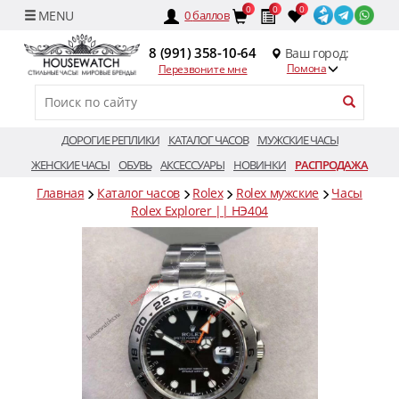
0
0
0
0
баллов
8 (991) 358-10-64
Ваш город:
Помона
Перезвоните мне
ДОРОГИЕ РЕПЛИКИ
КАТАЛОГ ЧАСОВ
МУЖСКИЕ ЧАСЫ
ЖЕНСКИЕ ЧАСЫ
ОБУВЬ
АКСЕССУАРЫ
НОВИНКИ
РАСПРОДАЖА
Главная
Каталог часов
Rolex
Rolex мужские
Часы
Rolex Explorer || HЭ404