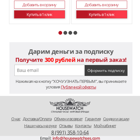
Добавить в корзину
Добавить в корзину
Купить в 1 клик
Купить в 1 клик
Дарим деньги за подписку
Получите
300 рублей
на первый заказ!
Нажимая на кнопку “ХОЧУ УЗНАТЬ ПЕРВЫМ”, вы принимаете
условия
Публичной оферты
O нас
Доставка/Оплата
Обмен и возврат
Гарантия
Скидки и акции
Наши часы на руке
Отзывы
Контакты
Мой кабинет
8 (991) 358-10-64
Email:
info@housewatchses.com