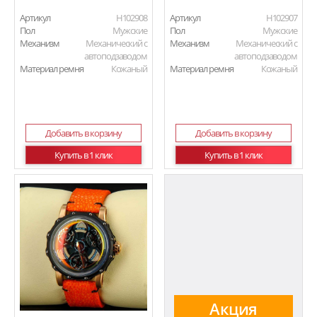
Артикул
H102908
Артикул
H102907
Пол
Мужские
Пол
Мужские
Механизм
Механический с
Механизм
Механический с
автоподзаводом
автоподзаводом
Материал ремня
Кожаный
Материал ремня
Кожаный
Добавить в корзину
Добавить в корзину
Купить в 1 клик
Купить в 1 клик
Акция