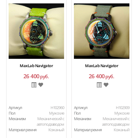
MaxLab Navigator
MaxLab Navigator
26 400
26 400
руб.
руб.
Артикул
H102960
Артикул
H102909
Пол
Мужские
Пол
Мужские
Механизм
Механический с
Механизм
Механический с
автоподзаводом
автоподзаводом
Материал ремня
Кожаный
Материал ремня
Кожаный