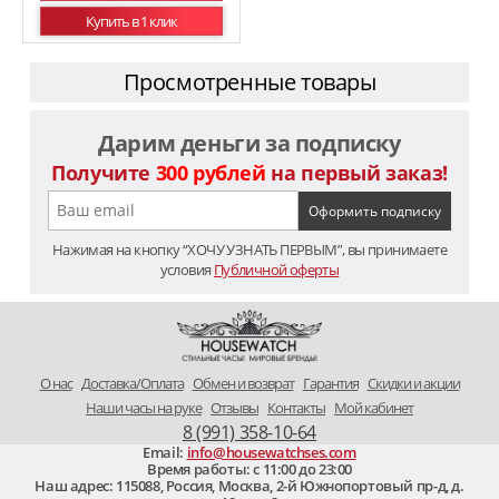
Купить в 1 клик
Просмотренные товары
Дарим деньги за подписку
Получите
300 рублей
на первый заказ!
Нажимая на кнопку “ХОЧУ УЗНАТЬ ПЕРВЫМ”, вы принимаете
условия
Публичной оферты
O нас
Доставка/Оплата
Обмен и возврат
Гарантия
Скидки и акции
Наши часы на руке
Отзывы
Контакты
Мой кабинет
8 (991) 358-10-64
Email:
info@housewatchses.com
Время работы: c 11:00 до 23:00
Наш адрес:
115088
,
Россия, Москва
,
2-й Южнопортовый пр-д, д.