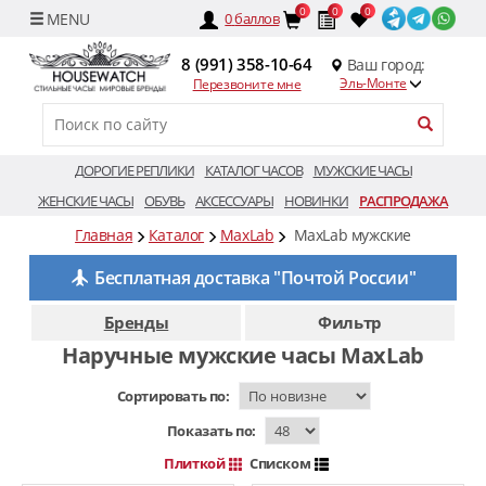
0
0
0
0
баллов
8 (991) 358-10-64
Ваш город:
Эль-Монте
Перезвоните мне
ДОРОГИЕ РЕПЛИКИ
КАТАЛОГ ЧАСОВ
МУЖСКИЕ ЧАСЫ
ЖЕНСКИЕ ЧАСЫ
ОБУВЬ
АКСЕССУАРЫ
НОВИНКИ
РАСПРОДАЖА
Главная
Каталог
MaxLab
MaxLab мужские
Бесплатная доставка "Почтой России"
Бренды
Фильтр
Наручные мужские часы MaxLab
Сортировать по:
Показать по:
Плиткой
Списком