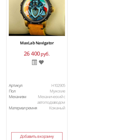
MaxLab Navigator
26 400
руб.
Артикул
H102905
Пол
Мужские
Механизм
Механический с
автоподзаводом
Материал ремня
Кожаный
Добавить в корзину