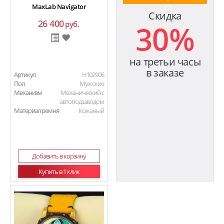
MaxLab Navigator
Скидка
26 400
30%
руб.
на третьи часы
в заказе
Артикул
H102906
Пол
Мужские
Механизм
Механический с
автоподзаводом
Материал ремня
Кожаный
Добавить в корзину
Купить в 1 клик