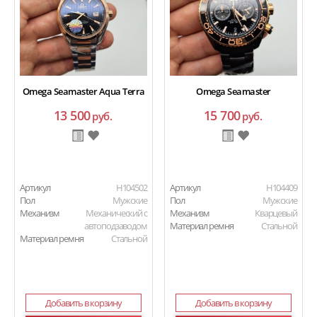
Omega Seamaster Aqua Terra
Omega Seamaster
13 500
15 700
руб.
руб.
Артикул
H104502
Артикул
H104409
Пол
Мужские
Пол
Мужские
Механизм
Механический с
Механизм
Кварцевый
автоподзаводом
Материал ремня
Стальной
Материал ремня
Стальной
Добавить в корзину
Добавить в корзину