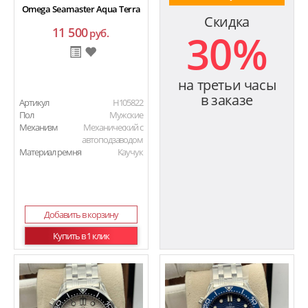
Omega Seamaster Aqua Terra
Скидка
11 500
30%
руб.
на третьи часы
в заказе
Артикул
H105822
Пол
Мужские
Механизм
Механический с
автоподзаводом
Материал ремня
Каучук
Добавить в корзину
Купить в 1 клик