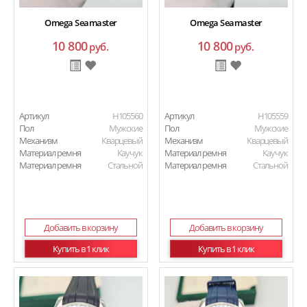
Omega Seamaster
Omega Seamaster
10 800
10 800
руб.
руб.
Артикул
H105560
Артикул
H105559
Пол
Мужские
Пол
Мужские
Механизм
Кварцевый
Механизм
Кварцевый
Материал ремня
Каучук
Материал ремня
Каучук
Материал ремня
Стальной
Материал ремня
Стальной
Добавить в корзину
Добавить в корзину
Купить в 1 клик
Купить в 1 клик