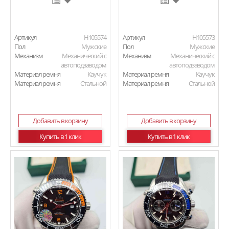
Артикул
H105574
Артикул
H105573
Пол
Мужские
Пол
Мужские
Механизм
Механический с
Механизм
Механический с
автоподзаводом
автоподзаводом
Материал ремня
Каучук
Материал ремня
Каучук
Материал ремня
Стальной
Материал ремня
Стальной
Добавить в корзину
Добавить в корзину
Купить в 1 клик
Купить в 1 клик