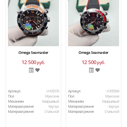
Omega Seamaster
Omega Seamaster
12 500
12 500
руб.
руб.
Артикул
H105570
Артикул
H105569
Пол
Мужские
Пол
Мужские
Механизм
Кварцевый
Механизм
Кварцевый
Материал ремня
Каучук
Материал ремня
Каучук
Материал ремня
Стальной
Материал ремня
Стальной