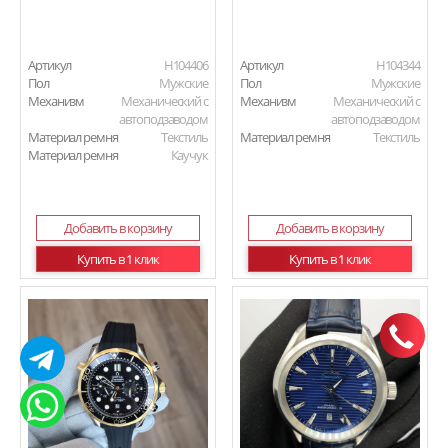
Артикул
H104406
Артикул
H104344
Пол
Мужские
Пол
Мужские
Механизм
Механический с
Механизм
Механический с
автоподзаводом
автоподзаводом
Материал ремня
Текстиль
Материал ремня
Текстиль
Материал ремня
Каучук
Добавить в корзину
Добавить в корзину
Купить в 1 клик
Купить в 1 клик