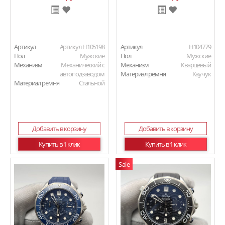
Артикул
Артикул H105198
Артикул
H104779
Пол
Мужские
Пол
Мужские
Механизм
Механический с
Механизм
Кварцевый
автоподзаводом
Материал ремня
Каучук
Материал ремня
Стальной
Добавить в корзину
Добавить в корзину
Купить в 1 клик
Купить в 1 клик
Sale