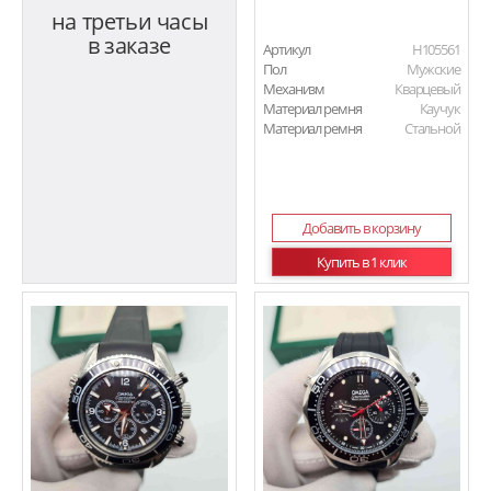
на третьи часы
в заказе
Артикул
H105561
Пол
Мужские
Механизм
Кварцевый
Материал ремня
Каучук
Материал ремня
Стальной
Добавить в корзину
Купить в 1 клик