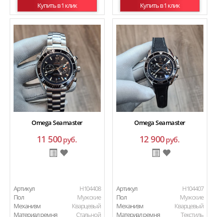
Купить в 1 клик
Купить в 1 клик
Omega Seamaster
Omega Seamaster
11 500
12 900
руб.
руб.
Артикул
H104408
Артикул
H104407
Пол
Мужские
Пол
Мужские
Механизм
Кварцевый
Механизм
Кварцевый
Материал ремня
Стальной
Материал ремня
Текстиль