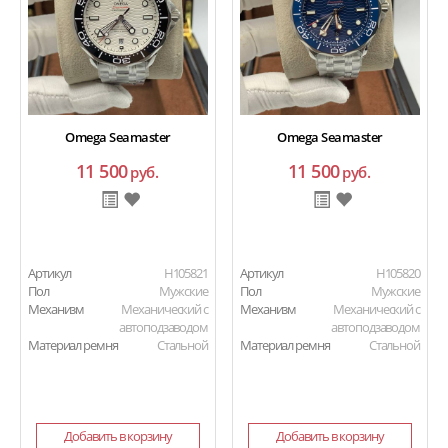
Omega Seamaster
Omega Seamaster
11 500
11 500
руб.
руб.
Артикул
H105821
Артикул
H105820
Пол
Мужские
Пол
Мужские
Механизм
Механический с
Механизм
Механический с
автоподзаводом
автоподзаводом
Материал ремня
Стальной
Материал ремня
Стальной
Добавить в корзину
Добавить в корзину