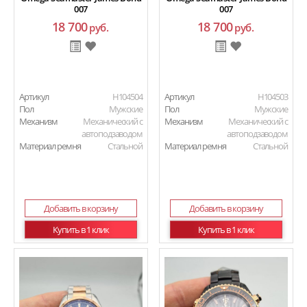
007
007
18 700
18 700
руб.
руб.
Артикул
H104504
Артикул
H104503
Пол
Мужские
Пол
Мужские
Механизм
Механический с
Механизм
Механический с
автоподзаводом
автоподзаводом
Материал ремня
Стальной
Материал ремня
Стальной
Добавить в корзину
Добавить в корзину
Купить в 1 клик
Купить в 1 клик