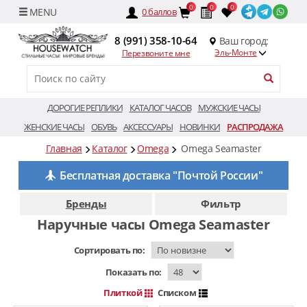
0
0
0
0
баллов
8 (991) 358-10-64
Ваш город:
Эль-Монте
Перезвоните мне
ДОРОГИЕ РЕПЛИКИ
КАТАЛОГ ЧАСОВ
МУЖСКИЕ ЧАСЫ
ЖЕНСКИЕ ЧАСЫ
ОБУВЬ
АКСЕССУАРЫ
НОВИНКИ
РАСПРОДАЖА
Главная
Каталог
Omega
Omega Seamaster
Бесплатная доставка "Почтой России"
Бренды
Фильтр
Наручные часы Omega Seamaster
Сортировать по:
Показать по:
Плиткой
Списком