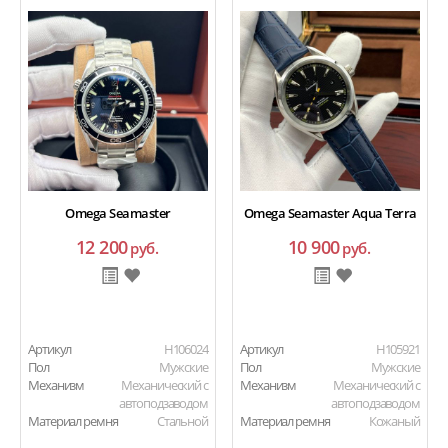
Omega Seamaster
Omega Seamaster Aqua Terra
12 200
10 900
руб.
руб.
Артикул
H106024
Артикул
H105921
Пол
Мужские
Пол
Мужские
Механизм
Механический с
Механизм
Механический с
автоподзаводом
автоподзаводом
Материал ремня
Стальной
Материал ремня
Кожаный