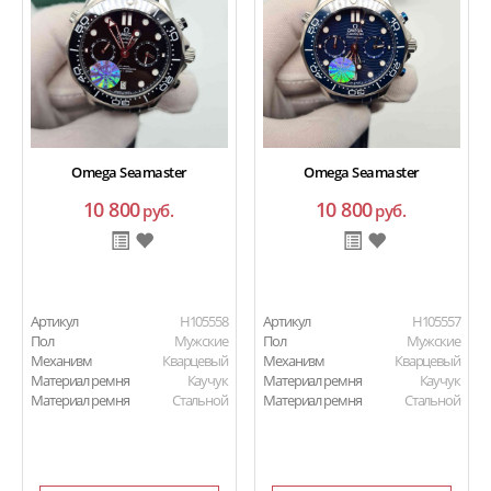
Omega Seamaster
Omega Seamaster
10 800
10 800
руб.
руб.
Артикул
H105558
Артикул
H105557
Пол
Мужские
Пол
Мужские
Механизм
Кварцевый
Механизм
Кварцевый
Материал ремня
Каучук
Материал ремня
Каучук
Материал ремня
Стальной
Материал ремня
Стальной