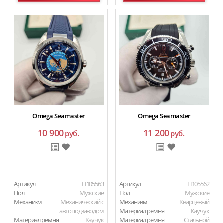
Omega Seamaster
Omega Seamaster
10 900
11 200
руб.
руб.
Артикул
H105563
Артикул
H105562
Пол
Мужские
Пол
Мужские
Механизм
Механический с
Механизм
Кварцевый
автоподзаводом
Материал ремня
Каучук
Материал ремня
Каучук
Материал ремня
Стальной