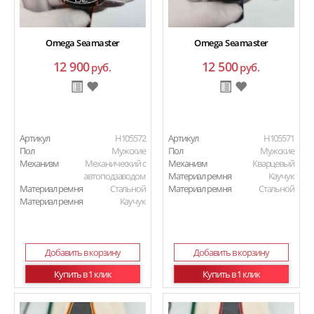
Omega Seamaster
Omega Seamaster
12 900
12 500
руб.
руб.
Артикул
H105572
Артикул
H105571
Пол
Мужские
Пол
Мужские
Механизм
Механический с
Механизм
Кварцевый
автоподзаводом
Материал ремня
Каучук
Материал ремня
Стальной
Материал ремня
Стальной
Материал ремня
Каучук
Добавить в корзину
Добавить в корзину
Купить в 1 клик
Купить в 1 клик