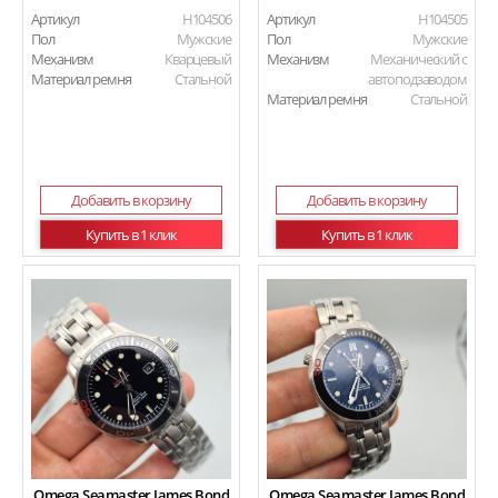
Артикул
H104506
Артикул
H104505
Пол
Мужские
Пол
Мужские
Механизм
Кварцевый
Механизм
Механический с
Материал ремня
Стальной
автоподзаводом
Материал ремня
Стальной
Добавить в корзину
Добавить в корзину
Купить в 1 клик
Купить в 1 клик
Omega Seamaster James Bond
Omega Seamaster James Bond