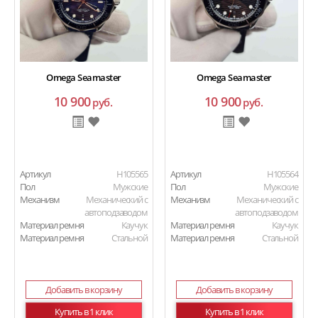
Omega Seamaster
Omega Seamaster
10 900
10 900
руб.
руб.
Артикул
H105565
Артикул
H105564
Пол
Мужские
Пол
Мужские
Механизм
Механический с
Механизм
Механический с
автоподзаводом
автоподзаводом
Материал ремня
Каучук
Материал ремня
Каучук
Материал ремня
Стальной
Материал ремня
Стальной
Добавить в корзину
Добавить в корзину
Купить в 1 клик
Купить в 1 клик