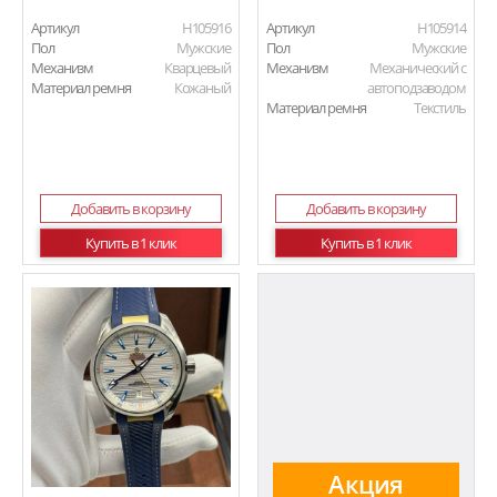
Артикул
H105916
Артикул
H105914
Пол
Мужские
Пол
Мужские
Механизм
Кварцевый
Механизм
Механический с
Материал ремня
Кожаный
автоподзаводом
Материал ремня
Текстиль
Добавить в корзину
Добавить в корзину
Купить в 1 клик
Купить в 1 клик
Акция