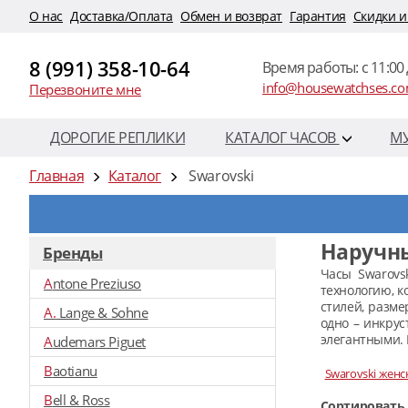
O нас
Доставка/Оплата
Обмен и возврат
Гарантия
Скидки и
8 (991) 358-10-64
Время работы: c 11:00 
info@housewatchses.c
Перезвоните мне
ДОРОГИЕ РЕПЛИКИ
КАТАЛОГ ЧАСОВ
М
Главная
Каталог
Swarovski
Наручны
Бренды
Часы Swarovs
Antone Preziuso
технологию, к
стилей, разме
A. Lange & Sohne
одно – инкру
элегантными. 
Audemars Piguet
Baotianu
Swarovski женс
Bell & Ross
Сортировать 