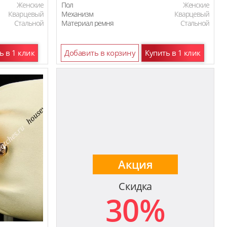
Женские
Пол
Женские
Кварцевый
Механизм
Кварцевый
Стальной
Материал ремня
Стальной
ь в 1 клик
Добавить в корзину
Купить в 1 клик
Акция
Скидка
30%