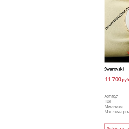
Porsche Design
Rado
Raymond Weil
Richard Mille
Roger Dubuis
Rolex
Salvatore Ferragamo
Swarovski
Seven Friday
11 700
руб
Swarovski
Tag Heuer
Артикул
Tonino Lamborghini
Пол
Механизм
Tissot
Материал ре
U-Boat
Vacheron Constantin
Добавить в