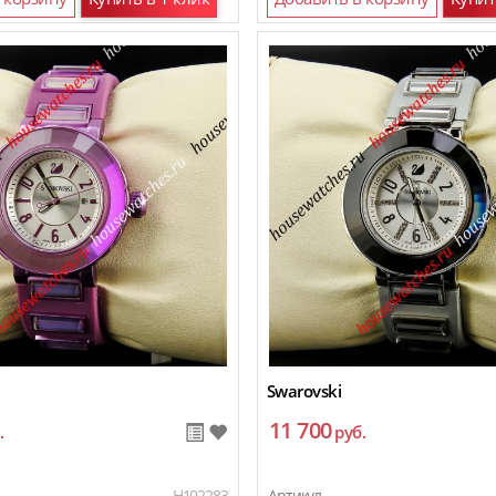
Swarovski
11 700
.
руб.
H102283
Артикул