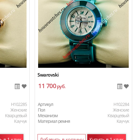
Swarovski
11 700
руб.
H102285
Артикул
H102284
Женские
Пол
Женские
Кварцевый
Механизм
Кварцевый
Каучук
Материал ремня
Каучук
ь в 1 клик
Добавить в корзину
Купить в 1 клик