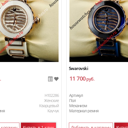
Swarovski
11 700
.
руб.
H102286
Артикул
Женские
Пол
Кварцевый
Механизм
мня
Каучук
Материал ремня
 корзину
Купить в 1 клик
Добавить в корзину
Купит