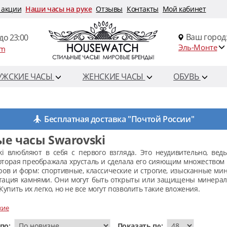
 акции
Наши часы на руке
Отзывы
Контакты
Мой кабинет
Ваш город
до 23:00
Эль-Монте
om
УЖСКИЕ ЧАСЫ
ЖЕНСКИЕ ЧАСЫ
ОБУВЬ
Бесплатная доставка "Почтой России"
е часы Swarovski
ki влюбляют в себя с первого взгляда. Это неудивительно, ве
оторая преображала хрусталь и сделала его сияющим множеством
ров и форм: спортивные, классические и строгие, изысканные ми
стация камнями. Они могут быть открыты или защищены минерал
Купить их легко, но не все могут позволить такие вложения.
кие
по:
Показать по: