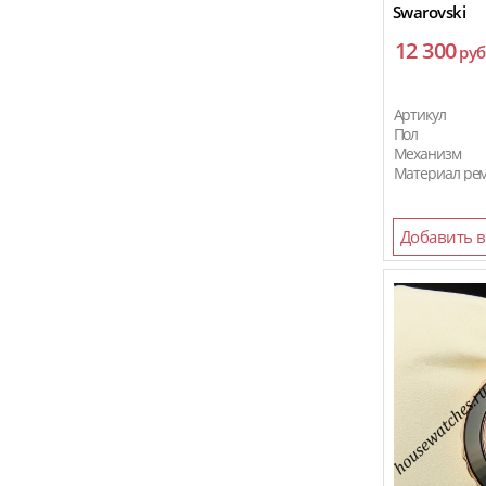
Swarovski
Guess
12 300
руб
Jaeger-le-Coultre
Harley Davidson
Артикул
Hermes
Пол
Механизм
Hublot
Материал ре
Hamilton
Ice Link
Добавить в
Invicta
IWC
Jorg Hysek
Longines
Louis Vuitton
Marc Jacobs
Maurice Lacroix