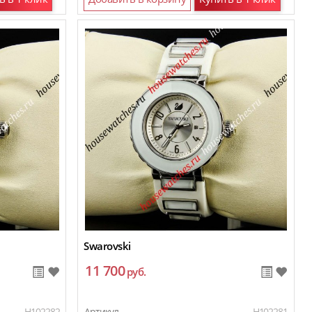
Swarovski
11 700
руб.
H102282
Артикул
H102281