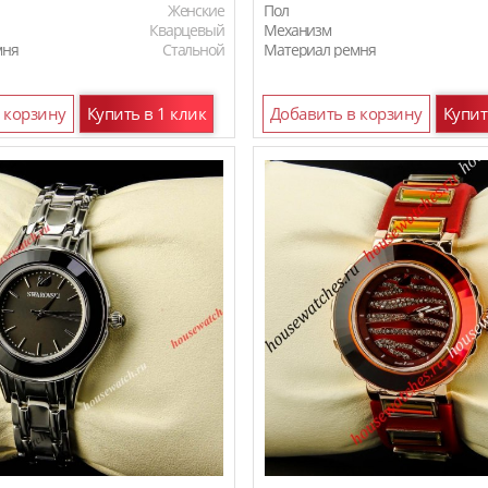
Женские
Пол
Кварцевый
Механизм
мня
Стальной
Материал ремня
 корзину
Купить в 1 клик
Добавить в корзину
Купит