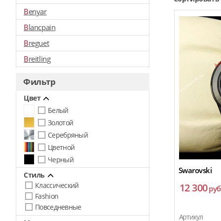
Benyar
Blancpain
Breguet
Breitling
Bovet
Фильтр
Bvlgari
Цвет
Burberry
Белый
Briston
Золотой
Серебряный
Calvin Klein
Цветной
Cartier
Черный
Chanel
Swarovski
Стиль
Chopard
Классический
12 300
руб
Fashion
Curren
Повседневные
Christian Dior
Артикул