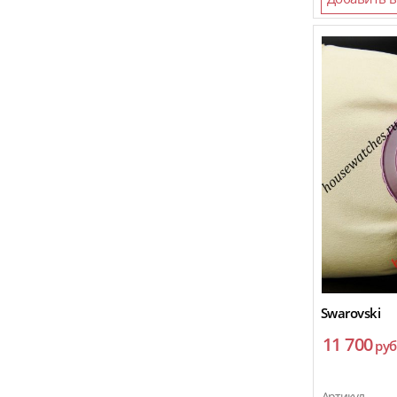
Versace
Zenith
Swarovski
11 700
руб
Артикул