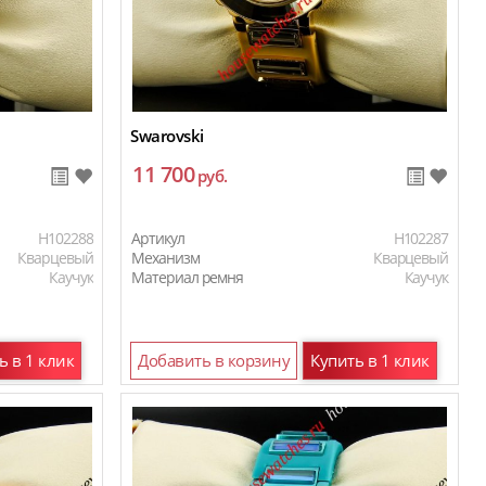
Swarovski
11 700
руб.
H102288
Артикул
H102287
Кварцевый
Механизм
Кварцевый
Каучук
Материал ремня
Каучук
ь в 1 клик
Добавить в корзину
Купить в 1 клик