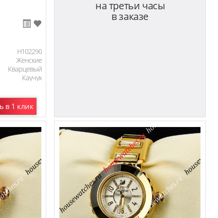
на третьи часы
в заказе
H102290
Женские
Кварцевый
Каучук
ь в 1 клик