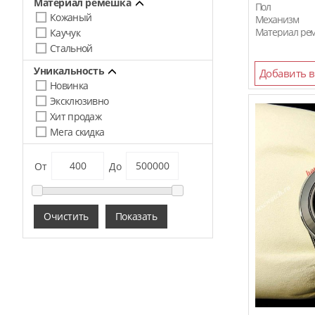
Материал ремешка
Пол
Corum
Кожаный
Механизм
Материал ре
Каучук
Cvstos
Стальной
Diesel
Уникальность
Добавить в
Dietrich
Новинка
Эксклюзивно
DKNY
Хит продаж
Daniel Wellington
Мега скидка
Emporio Armani
От
До
Ferrari
Franck Muller
Очистить
Показать
Fendi
Glashutte
Graff
Givenchy
Gucci