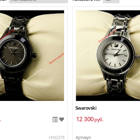
Swarovski
12 300
.
руб.
H102378
Артикул