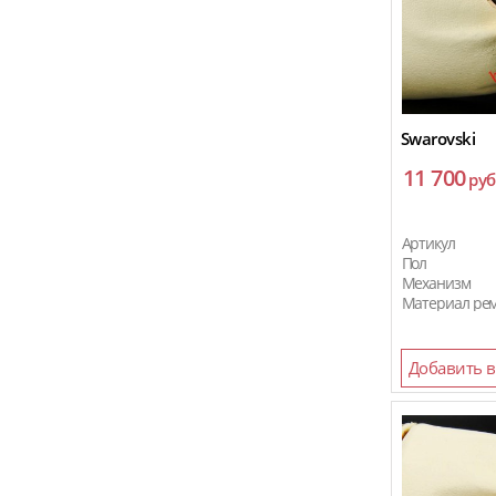
MaxLab
Michael Kors
Montblanc
MVMT
Swarovski
Nina Ricci
11 700
руб
Nomos
Omega
Артикул
Пол
Panerai
Механизм
Материал ре
Parmigiani
Perrelet 1777
Добавить в
Pagani Design
Parnis
Patek Philippe
Piaget