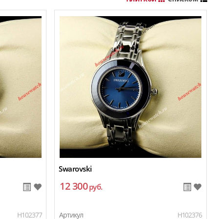
Swarovski
12 300
руб.
H102377
Артикул
H102376