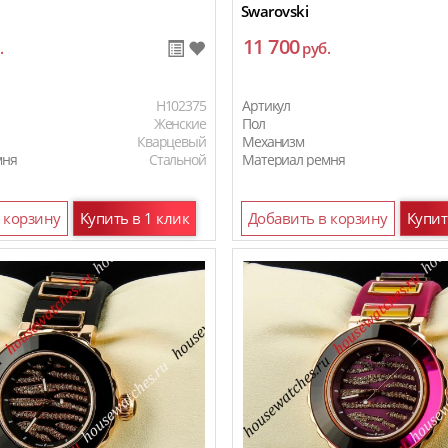
Swarovski
11 700
.
руб.
H102375
Артикул
Женские
Пол
Кварцевый
Механизм
мня
Стальной
Материал ремня
 корзину
Купить в 1 клик
Добавить в корзину
Купит