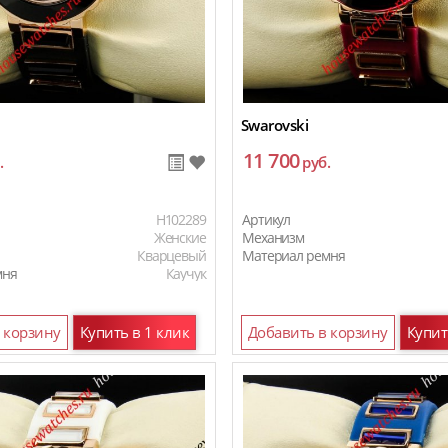
Swarovski
11 700
.
руб.
H102289
Артикул
Женские
Механизм
Кварцевый
Материал ремня
мня
Каучук
 корзину
Купить в 1 клик
Добавить в корзину
Купит