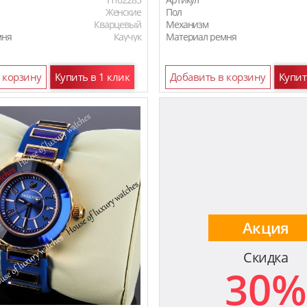
Женские
Пол
Кварцевый
Механизм
мня
Каучук
Материал ремня
 корзину
Купить в 1 клик
Добавить в корзину
Купит
Акция
Скидка
30%