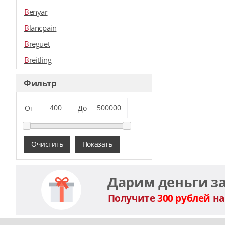
Benyar
Blancpain
Breguet
Breitling
Bovet
Фильтр
Bvlgari
Burberry
От
До
Briston
Calvin Klein
Очистить
Показать
Cartier
Chanel
Дарим деньги з
Chopard
Получите
300 рублей
на
Curren
Christian Dior