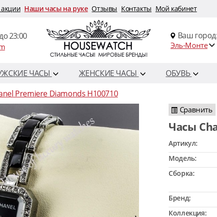
 акции
Наши часы на руке
Отзывы
Контакты
Мой кабинет
Ваш город
до 23:00
Эль-Монте
om
УЖСКИЕ ЧАСЫ
ЖЕНСКИЕ ЧАСЫ
ОБУВЬ
anel Premiere Diamonds H100710
Сравнить
Часы Ch
Артикул:
Модель:
Сборка:
Бренд:
Коллекция: