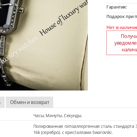
Гарантия:
Подарок при п
Нет в наличи
Получ
уведомле
налич
а
Обмен и возврат
Часы, Минуты, Секунды.
Полированная гипоаллергенная сталь стандарта 
16k (серебро). с кристаллами Swarovski.