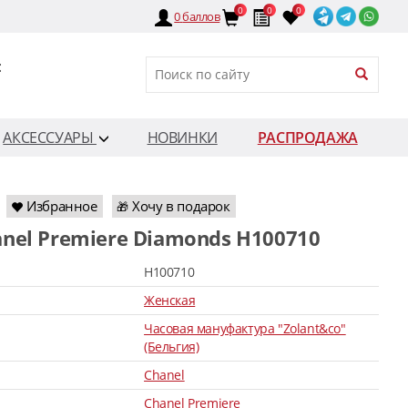
0
0
0
0
баллов
:
АКСЕССУАРЫ
НОВИНКИ
РАСПРОДАЖА
Избранное
Хочу в подарок
🎁
anel Premiere Diamonds H100710
H100710
Женская
Часовая мануфактура "Zolant&co"
(Бельгия)
Chanel
Chanel Premiere