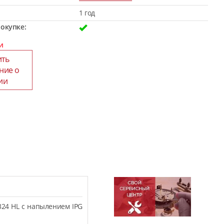
1 год
окупке:
и
ить
ние о
ии
324 HL с напылением IPG