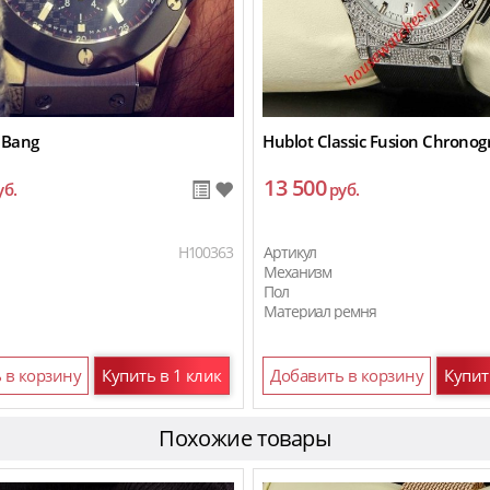
 Bang
Hublot Classic Fusion Chronog
13 500
уб.
руб.
H100363
Артикул
Механизм
Пол
Материал ремня
 в корзину
Купить в 1 клик
Добавить в корзину
Купит
Похожие товары