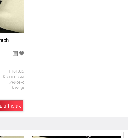
raph
H101895
Кварцевый
Унисекс
Каучук
ь в 1 клик