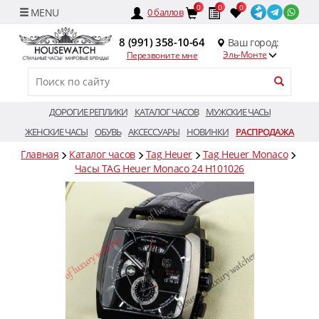
0
0
0
0
баллов
8 (991) 358-10-64
Ваш город:
Эль-Монте
Перезвоните мне
ДОРОГИЕ РЕПЛИКИ
КАТАЛОГ ЧАСОВ
МУЖСКИЕ ЧАСЫ
ЖЕНСКИЕ ЧАСЫ
ОБУВЬ
АКСЕССУАРЫ
НОВИНКИ
РАСПРОДАЖА
Главная
Каталог часов
Tag Heuer
Tag Heuer Monaco
Часы TAG Heuer Monaco 24 H101026