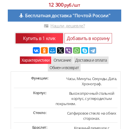
12 300
руб./шт
Бесплатная доставка "Почтой России"
Нашли дешевле?
Купить в 1 клик
Добавить в корзину
Характеристики
Описание
Доставка и оплата
Обмен и возврат
Функции:
Часы, Минуты, Секунды, Дата,
Хронограф.
Корпус:
Высокопрочный стальной
корпус, с углеродистым
покрытием.
Стекло:
Сапфировое стекло на обеих
сторонах.
Браслет:
Кожаный ремешок с