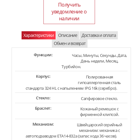
Получить
уведомление о
наличии
Характеристики
Описание
Доставка и оплата
Обмен и возврат
Функции:
Часы, Минуты, Секунды, Дата,
День недели, Месяц,
Турбийон.
Корпус:
Полированная
гипоаллергенная сталь
стандарта 324 HL с напылением IPG 16k (серебро).
Стекло:
Сапфировое стекло.
Браслет:
Кожаный ремешок с
фирменной клипсой.
Механизм:
Швейцарский серийный
механизм: механика с
автоподзаводом ETA14-832a (запас хода 36 часов).