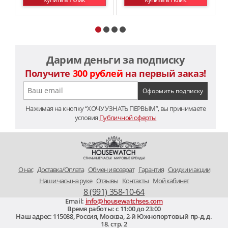
Дарим деньги за подписку
Получите
300 рублей
на первый заказ!
Нажимая на кнопку “ХОЧУ УЗНАТЬ ПЕРВЫМ”, вы принимаете
условия
Публичной оферты
O нас
Доставка/Оплата
Обмен и возврат
Гарантия
Скидки и акции
Наши часы на руке
Отзывы
Контакты
Мой кабинет
8 (991) 358-10-64
Email:
info@housewatchses.com
Время работы: c 11:00 до 23:00
Наш адрес:
115088
,
Россия, Москва
,
2-й Южнопортовый пр-д, д.
18. стр. 2