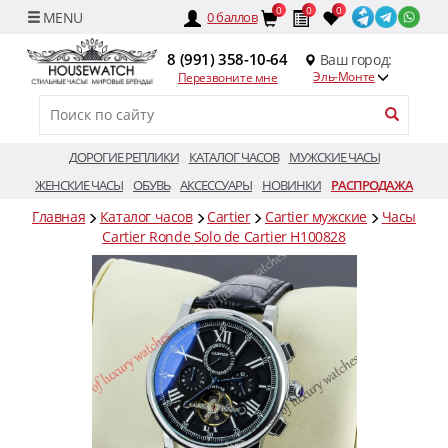
0
0
0
0
баллов
8 (991) 358-10-64
Ваш город:
Эль-Монте
Перезвоните мне
ДОРОГИЕ РЕПЛИКИ
КАТАЛОГ ЧАСОВ
МУЖСКИЕ ЧАСЫ
ЖЕНСКИЕ ЧАСЫ
ОБУВЬ
АКСЕССУАРЫ
НОВИНКИ
РАСПРОДАЖА
Главная
Каталог часов
Cartier
Cartier мужские
Часы
Cartier Ronde Solo de Cartier H100828