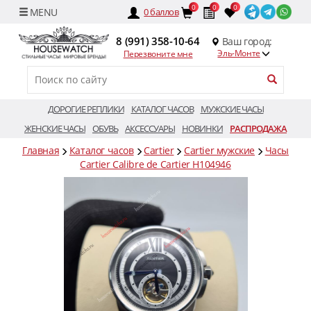
0
0
0
0
баллов
8 (991) 358-10-64
Ваш город:
Эль-Монте
Перезвоните мне
ДОРОГИЕ РЕПЛИКИ
КАТАЛОГ ЧАСОВ
МУЖСКИЕ ЧАСЫ
ЖЕНСКИЕ ЧАСЫ
ОБУВЬ
АКСЕССУАРЫ
НОВИНКИ
РАСПРОДАЖА
Главная
Каталог часов
Cartier
Cartier мужские
Часы
Cartier Calibre de Cartier H104946