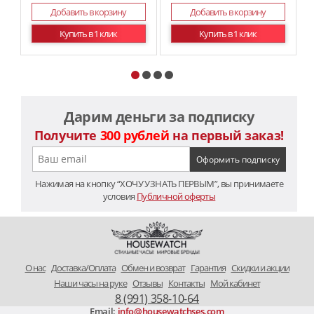
Добавить в корзину
Добавить в корзину
Купить в 1 клик
Купить в 1 клик
Дарим деньги за подписку
Получите
300 рублей
на первый заказ!
Нажимая на кнопку “ХОЧУ УЗНАТЬ ПЕРВЫМ”, вы принимаете
условия
Публичной оферты
O нас
Доставка/Оплата
Обмен и возврат
Гарантия
Скидки и акции
Наши часы на руке
Отзывы
Контакты
Мой кабинет
8 (991) 358-10-64
Email:
info@housewatchses.com