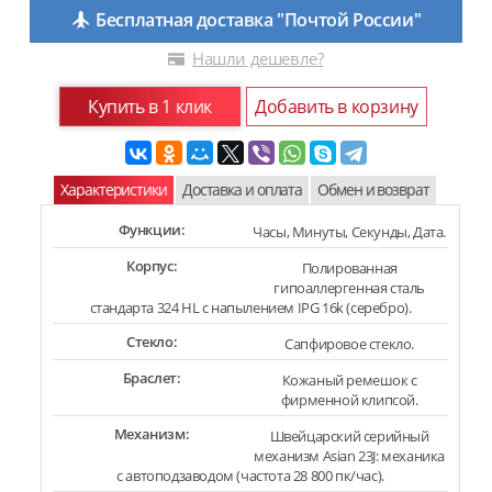
Бесплатная доставка "Почтой России"
Нашли дешевле?
Купить в 1 клик
Добавить в корзину
Характеристики
Доставка и оплата
Обмен и возврат
Функции:
Часы, Минуты, Секунды, Дата.
Корпус:
Полированная
гипоаллергенная сталь
стандарта 324 HL с напылением IPG 16k (серебро).
Стекло:
Сапфировое стекло.
Браслет:
Кожаный ремешок с
фирменной клипсой.
Механизм:
Швейцарский серийный
механизм Asian 23J: механика
с автоподзаводом (частота 28 800 пк/час).