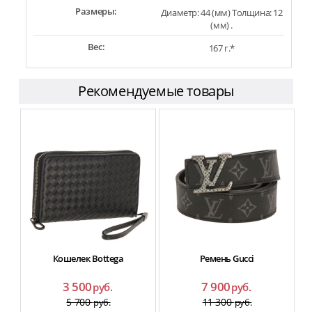
Размеры:
Диаметр: 44 (мм) Толщина: 12
(мм) .
Вес:
167 г.*
Рекомендуемые товары
Кошелек Bottega
Ремень Gucci
ф
3 500
7 900
руб.
руб.
5 700
11 300
руб.
руб.