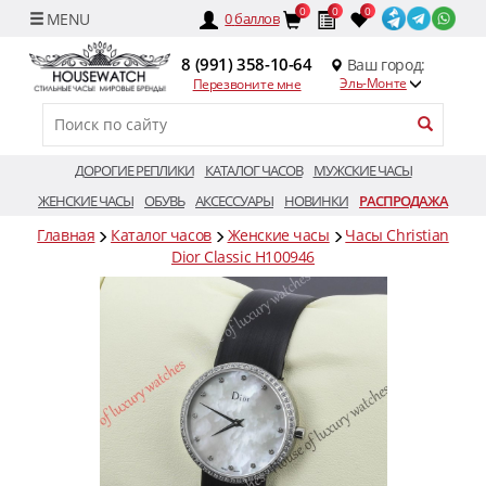
0
0
0
0
баллов
8 (991) 358-10-64
Ваш город:
Эль-Монте
Перезвоните мне
ДОРОГИЕ РЕПЛИКИ
КАТАЛОГ ЧАСОВ
МУЖСКИЕ ЧАСЫ
ЖЕНСКИЕ ЧАСЫ
ОБУВЬ
АКСЕССУАРЫ
НОВИНКИ
РАСПРОДАЖА
Главная
Каталог часов
Женские часы
Часы Christian
Dior Classic H100946