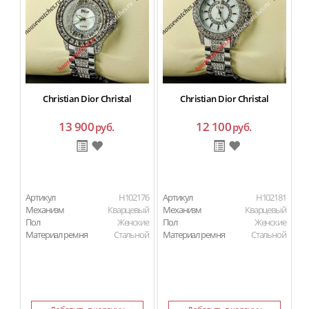
Christian Dior Christal
Christian Dior Christal
13 900
12 100
руб.
руб.
Артикул
H102176
Артикул
H102181
Ар
Механизм
Кварцевый
Механизм
Кварцевый
М
Пол
Женские
Пол
Женские
П
Материал ремня
Стальной
Материал ремня
Стальной
Ма