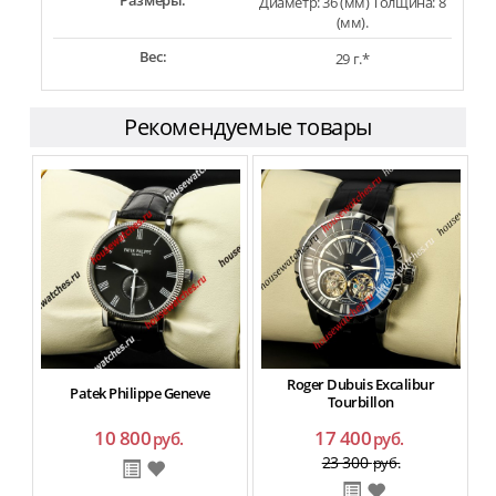
Размеры:
Диаметр: 36 (мм) Толщина: 8
(мм).
Вес:
29 г.*
Рекомендуемые товары
Roger Dubuis Excalibur
Patek Philippe Geneve
Tourbillon
10 800
17 400
руб.
руб.
23 300
руб.