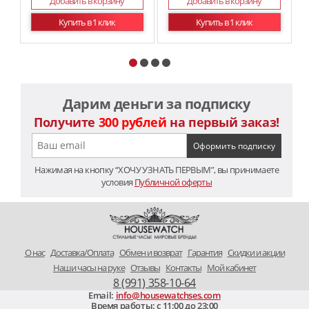
Добавить в корзину
Добавить в корзину
Купить в 1 клик
Купить в 1 клик
Дарим деньги за подписку
Получите
300 рублей
на первый заказ!
Нажимая на кнопку “ХОЧУ УЗНАТЬ ПЕРВЫМ”, вы принимаете
условия
Публичной оферты
O нас
Доставка/Оплата
Обмен и возврат
Гарантия
Скидки и акции
Наши часы на руке
Отзывы
Контакты
Мой кабинет
8 (991) 358-10-64
Email:
info@housewatchses.com
Время работы: c 11:00 до 23:00