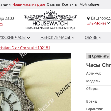
 акции
Наши часы на руке
Отзывы
Контакты
Мой кабинет
Ваш город
до 23:00
Эль-Монте
om
УЖСКИЕ ЧАСЫ
ЖЕНСКИЕ ЧАСЫ
ОБУВЬ
istian Dior Christal H102181
Сравнить
Часы Ch
Артикул:
Модель:
Сборка:
Бренд:
Гарантия: