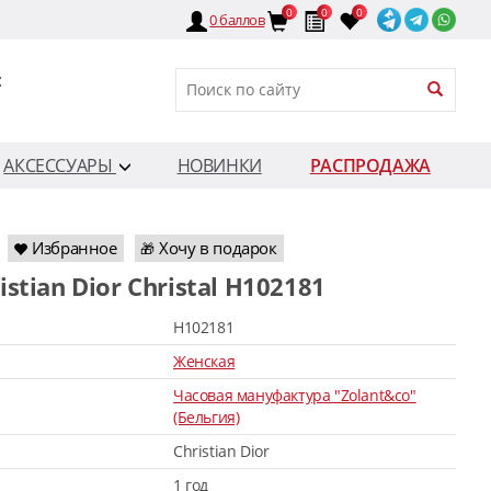
0
0
0
0
баллов
:
АКСЕССУАРЫ
НОВИНКИ
РАСПРОДАЖА
Избранное
Хочу в подарок
🎁
ristian Dior Christal H102181
H102181
Женская
Часовая мануфактура "Zolant&co"
(Бельгия)
Christian Dior
1 год