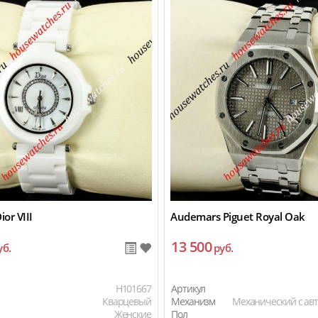
ior VIII
Audemars Piguet Royal Oak
13 500
уб.
руб.
H101667
Артикул
Кварцевый
Механизм
Механический с ав
Женские
Пол