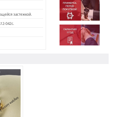
ющейся застежкой.
12-042c.