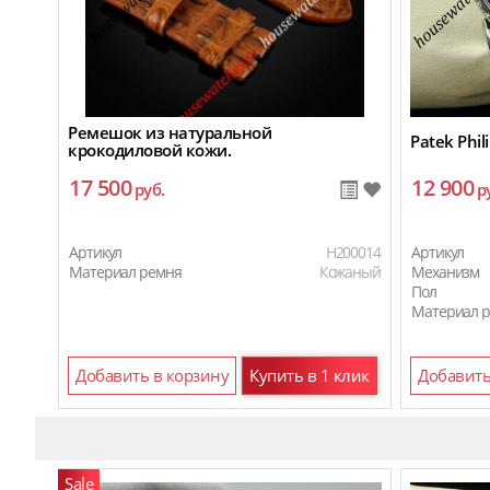
Ремешок из натуральной
Patek Phil
крокодиловой кожи.
17 500
12 900
руб.
р
Артикул
H200014
Артикул
Материал ремня
Кожаный
Механизм
Пол
Материал 
Добавить в корзину
Купить в 1 клик
Добавить
Sale