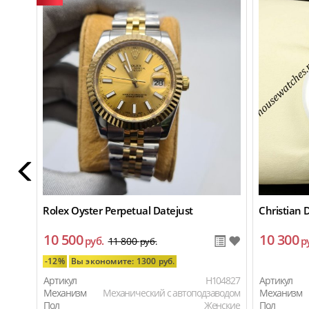
Rolex Oyster Perpetual Datejust
Christian D
10 500
10 300
руб.
р
11 800
руб.
-12%
Вы экономите: 1300 руб.
Артикул
H104827
Артикул
Механизм
Механический с автоподзаводом
Механизм
Пол
Женские
Пол