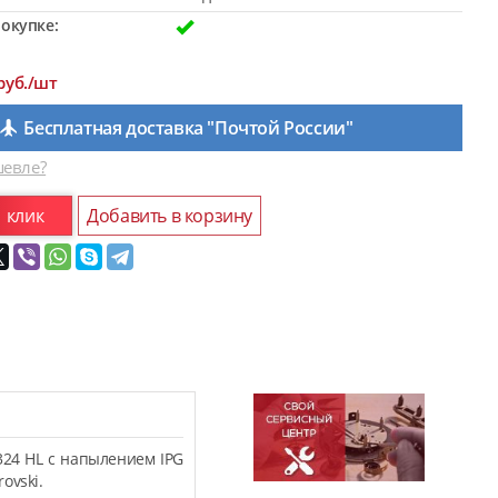
окупке:
руб./шт
Бесплатная доставка "Почтой России"
евле?
1 клик
Добавить в корзину
324 HL с напылением IPG
ovski.