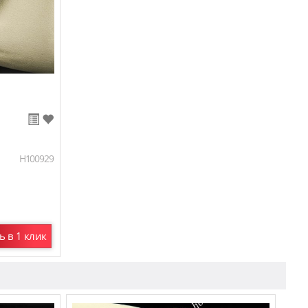
H100929
ь в 1 клик