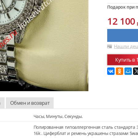
Подарок при п
12 100
Нашли деш
Купить в 
а
Обмен и возврат
Часы, Минуты, Секунды.
Полированная гипоаллергенная сталь стандарта 
16k . Циферблат и ремень украшены стразами Swar