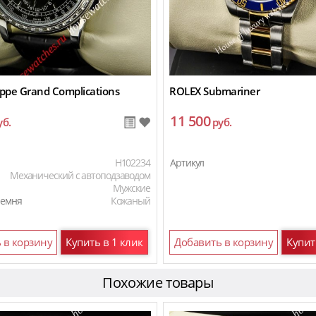
ippe Grand Complications
ROLEX Submariner
11 500
уб.
руб.
H102234
Артикул
Механический с автоподзаводом
Мужские
ремня
Кожаный
 в корзину
Купить в 1 клик
Добавить в корзину
Купит
Похожие товары