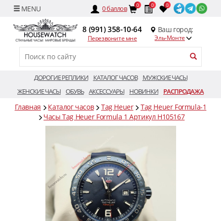
0
0
0
0
баллов
8 (991) 358-10-64
Ваш город:
Эль-Монте
Перезвоните мне
ДОРОГИЕ РЕПЛИКИ
КАТАЛОГ ЧАСОВ
МУЖСКИЕ ЧАСЫ
ЖЕНСКИЕ ЧАСЫ
ОБУВЬ
АКСЕССУАРЫ
НОВИНКИ
РАСПРОДАЖА
Главная
Каталог часов
Tag Heuer
Tag Heuer Formula-1
Часы Tag Heuer Formula 1 Артикул H105167