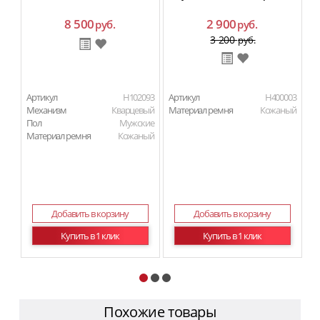
8 500
2 900
руб.
руб.
3 200
руб.
Артикул
H102093
Артикул
H400003
Ар
Механизм
Кварцевый
Материал ремня
Кожаный
М
Пол
Мужские
П
Материал ремня
Кожаный
Ма
Добавить в корзину
Добавить в корзину
Купить в 1 клик
Купить в 1 клик
Похожие товары