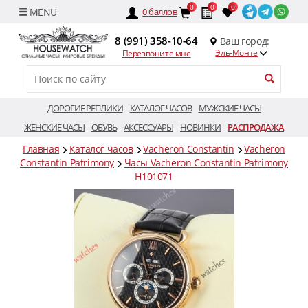
0
0
0
0
баллов
8 (991) 358-10-64
Ваш город:
Эль-Монте
Перезвоните мне
ДОРОГИЕ РЕПЛИКИ
КАТАЛОГ ЧАСОВ
МУЖСКИЕ ЧАСЫ
ЖЕНСКИЕ ЧАСЫ
ОБУВЬ
АКСЕССУАРЫ
НОВИНКИ
РАСПРОДАЖА
Главная
Каталог часов
Vacheron Constantin
Vacheron
Constantin Patrimony
Часы Vacheron Constantin Patrimony
H101071