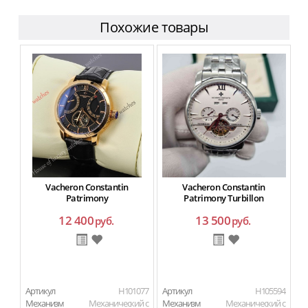
Похожие товары
Vacheron Constantin
Vacheron Constantin
Patrimony
Patrimony Turbillon
12 400
13 500
руб.
руб.
Артикул
H101077
Артикул
H105594
Ар
Механизм
Механический с
Механизм
Механический с
М