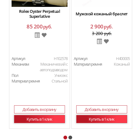
Rolex Oyster Perpetual
Мужской кожаный браслет
Superlative
85 200
2 900
руб.
руб.
3 200
руб.
Артикул
H102578
Артикул
H400005
Ар
Механизм
Механический с
Материал ремня
Кожаный
М
автоподзаводом
Пол
Унисекс
П
Материал ремня
Стальной
Ма
Добавить в корзину
Добавить в корзину
Купить в 1 клик
Купить в 1 клик