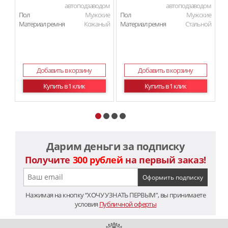
автоподзаводом
автоподзаводом
Пол
Мужские
Пол
Мужские
П
Материал ремня
Кожаный
Материал ремня
Стальной
Ма
Добавить в корзину
Добавить в корзину
Купить в 1 клик
Купить в 1 клик
Дарим деньги за подписку
Получите
300 рублей
на первый заказ!
Нажимая на кнопку “ХОЧУ УЗНАТЬ ПЕРВЫМ”, вы принимаете
условия
Публичной оферты