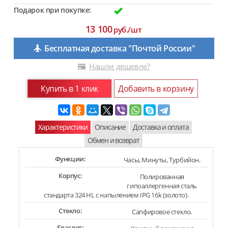
Подарок при покупке:
13 100
руб./шт
Бесплатная доставка "Почтой России"
Нашли дешевле?
Купить в 1 клик
Добавить в корзину
Характеристики
Описание
Доставка и оплата
Обмен и возврат
Функции:
Часы, Минуты, Турбийон.
Корпус:
Полированная
гипоаллергенная сталь
стандарта 324 HL с напылением IPG 16k (золото).
Стекло:
Сапфировое стекло.
Браслет: