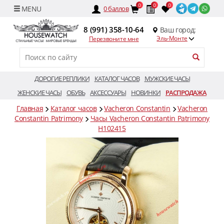
0
0
0
0
баллов
8 (991) 358-10-64
Ваш город:
Эль-Монте
Перезвоните мне
ДОРОГИЕ РЕПЛИКИ
КАТАЛОГ ЧАСОВ
МУЖСКИЕ ЧАСЫ
ЖЕНСКИЕ ЧАСЫ
ОБУВЬ
АКСЕССУАРЫ
НОВИНКИ
РАСПРОДАЖА
Главная
Каталог часов
Vacheron Constantin
Vacheron
Constantin Patrimony
Часы Vacheron Constantin Patrimony
H102415