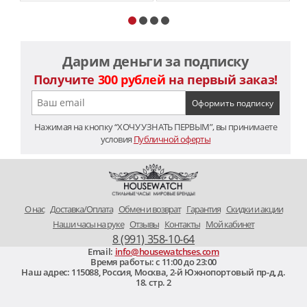
Дарим деньги за подписку
Получите
300 рублей
на первый заказ!
Нажимая на кнопку “ХОЧУ УЗНАТЬ ПЕРВЫМ”, вы принимаете
условия
Публичной оферты
O нас
Доставка/Оплата
Обмен и возврат
Гарантия
Скидки и акции
Наши часы на руке
Отзывы
Контакты
Мой кабинет
8 (991) 358-10-64
Email:
info@housewatchses.com
Время работы: c 11:00 до 23:00
Наш адрес:
115088
,
Россия, Москва
,
2-й Южнопортовый пр-д, д.
18. стр. 2