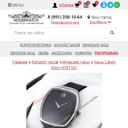
0
0
0
0
баллов
8 (991) 358-10-64
Ваш город:
Эль-Монте
Перезвоните мне
ДОРОГИЕ РЕПЛИКИ
КАТАЛОГ ЧАСОВ
МУЖСКИЕ ЧАСЫ
ЖЕНСКИЕ ЧАСЫ
ОБУВЬ
АКСЕССУАРЫ
НОВИНКИ
РАСПРОДАЖА
Главная
Каталог часов
Мужские часы
Часы Calvin
Klein H101107