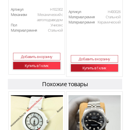
Артикул
H102302
Артикул
H400026
Механизм
Механический с
Материал ремня
Стальной
автоподзаводом
Материал ремня
Керамический
Пол
Унисекс
Материал ремня
Стальной
Добавить в корзину
Добавить в корзину
Купить в 1 клик
Купить в 1 клик
Похожие товары