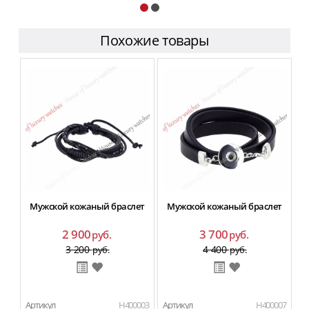
Похожие товары
Мужской кожаный браслет
Мужской кожаный браслет
2 900
3 700
руб.
руб.
3 200
4 400
руб.
руб.
Артикул
H400003
Артикул
H400007
Ар