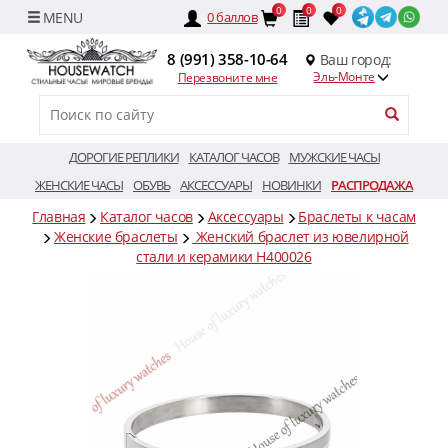
0
0
0
0
баллов
8 (991) 358-10-64
Ваш город:
Эль-Монте
Перезвоните мне
ДОРОГИЕ РЕПЛИКИ
КАТАЛОГ ЧАСОВ
МУЖСКИЕ ЧАСЫ
ЖЕНСКИЕ ЧАСЫ
ОБУВЬ
АКСЕССУАРЫ
НОВИНКИ
РАСПРОДАЖА
Главная
Каталог часов
Аксессуары
Браслеты к часам
Женские браслеты
Женский браслет из ювелирной
стали и керамики H400026