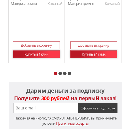
Материал ремня
Кожаный
Материал ремня
Кожаный
Ма
Добавить в корзину
Добавить в корзину
Купить в 1 клик
Купить в 1 клик
Дарим деньги за подписку
Получите
300 рублей
на первый заказ!
Нажимая на кнопку “ХОЧУ УЗНАТЬ ПЕРВЫМ”, вы принимаете
условия
Публичной оферты