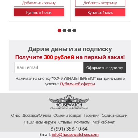
Добавить в корзину
Добавить в корзину
Купить в 1 клик
Купить в 1 клик
Дарим деньги за подписку
Получите
300 рублей
на первый заказ!
Нажимая на кнопку “ХОЧУ УЗНАТЬ ПЕРВЫМ”, вы принимаете
условия
Публичной оферты
O нас
Доставка/Оплата
Обмен и возврат
Гарантия
Скидки и акции
Наши часы на руке
Отзывы
Контакты
Мой кабинет
8 (991) 358-10-64
Email:
info@housewatchses.com