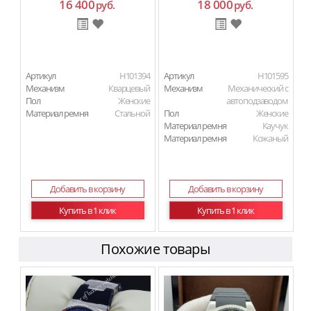
16 400
18 000
руб.
руб.
Артикул
H101394
Артикул
H101595
Механизм
Кварцевый
Механизм
Механический с
Пол
Женские
автоподзаводом
Материал ремня
Стальной
Пол
Женские
Материал ремня
Каучук
Материал ремня
Кожаный
Добавить в корзину
Добавить в корзину
Купить в 1 клик
Купить в 1 клик
Похожие товары