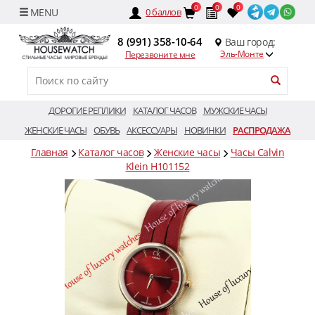
0
0
0
0
баллов
8 (991) 358-10-64
Ваш город:
Эль-Монте
Перезвоните мне
ДОРОГИЕ РЕПЛИКИ
КАТАЛОГ ЧАСОВ
МУЖСКИЕ ЧАСЫ
ЖЕНСКИЕ ЧАСЫ
ОБУВЬ
АКСЕССУАРЫ
НОВИНКИ
РАСПРОДАЖА
Главная
Каталог часов
Женские часы
Часы Calvin
Klein H101152