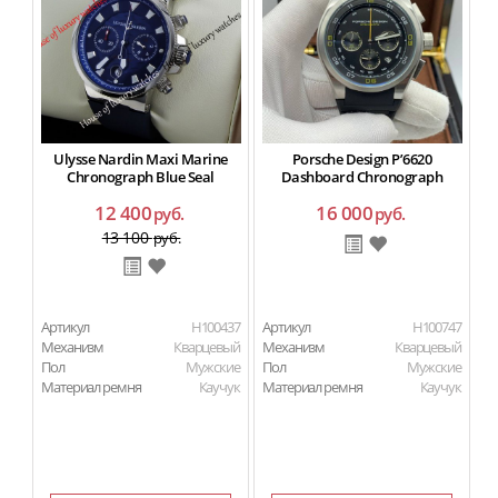
Ulysse Nardin Maxi Marine
Porsche Design P’6620
Chronograph Blue Seal
Dashboard Chronograph
12 400
16 000
руб.
руб.
13 100
руб.
Артикул
H100437
Артикул
H100747
Ар
Механизм
Кварцевый
Механизм
Кварцевый
П
Пол
Мужские
Пол
Мужские
Ма
Материал ремня
Каучук
Материал ремня
Каучук