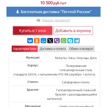
10 500
руб./шт
Бесплатная доставка "Почтой России"
Нашли дешевле?
Купить в 1 клик
Добавить в корзину
Характеристики
Доставка и оплата
Обмен и возврат
Функции:
Минуты, Часы, Секунды, Дата.
Корпус:
Полированная
гипоаллергенная сталь
стандарта 324 HL с напылением IPG 16k (серебро + золото).
Стекло:
Сапфировое стекло.
Браслет:
Гипоаллергенный стальной
браслет с раскладывающейся
застежкой.
Механизм:
Швейцарский серийный