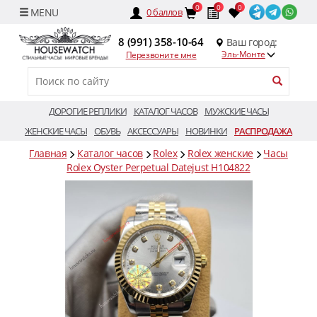
0
0
0
0
баллов
8 (991) 358-10-64
Ваш город:
Эль-Монте
Перезвоните мне
ДОРОГИЕ РЕПЛИКИ
КАТАЛОГ ЧАСОВ
МУЖСКИЕ ЧАСЫ
ЖЕНСКИЕ ЧАСЫ
ОБУВЬ
АКСЕССУАРЫ
НОВИНКИ
РАСПРОДАЖА
Главная
Каталог часов
Rolex
Rolex женские
Часы
Rolex Oyster Perpetual Datejust H104822