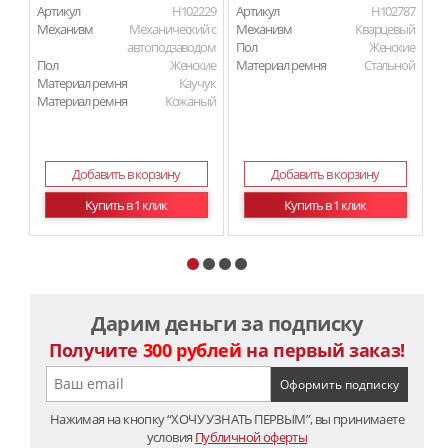
Артикул
H102229
Артикул
H102787
Ар
Механизм
Механический с
Механизм
Кварцевый
М
автоподзаводом
Пол
Женские
П
Пол
Женские
Материал ремня
Стальной
Ма
Материал ремня
Каучук
Материал ремня
Кожаный
Добавить в корзину
Добавить в корзину
Купить в 1 клик
Купить в 1 клик
Дарим деньги за подписку
Получите
300 рублей
на первый заказ!
Нажимая на кнопку “ХОЧУ УЗНАТЬ ПЕРВЫМ”, вы принимаете
условия
Публичной оферты