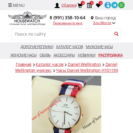
0
0
0
0
баллов
8 (991) 358-10-64
Ваш город:
Эль-Монте
Перезвоните мне
ДОРОГИЕ РЕПЛИКИ
КАТАЛОГ ЧАСОВ
МУЖСКИЕ ЧАСЫ
ЖЕНСКИЕ ЧАСЫ
ОБУВЬ
АКСЕССУАРЫ
НОВИНКИ
РАСПРОДАЖА
Главная
Каталог часов
Daniel Wellington
Daniel
Wellington унисекс
Часы Daniel Wellington H101189