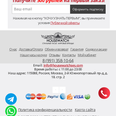
Получите
300 рублей
на первый заказ!
Нажимая на кнопку “ХОЧУ УЗНАТЬ ПЕРВЫМ”, вы принимаете
условия
Публичной оферты
O нас
Доставка/Оплата
Обмен и возврат
Гарантия
Скидки и акции
Наши часы на руке
Отзывы
Контакты
Мой кабинет
8 (991) 358-10-64
Email:
info@housewatchses.com
Время работы: c 11:00 до 23:00
Наш адрес:
115088
,
Россия, Москва
,
2-й Южнопортовый пр-д, д.
18. стр. 2
Политика конфиденциальности
Карта сайта