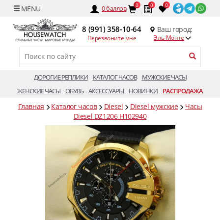
0
0
0
0
баллов
8 (991) 358-10-64
Ваш город:
Эль-Монте
Перезвоните мне
ДОРОГИЕ РЕПЛИКИ
КАТАЛОГ ЧАСОВ
МУЖСКИЕ ЧАСЫ
ЖЕНСКИЕ ЧАСЫ
ОБУВЬ
АКСЕССУАРЫ
НОВИНКИ
РАСПРОДАЖА
Главная
Каталог часов
Diesel
Diesel мужские
Часы
Diesel DZ1206 H102940