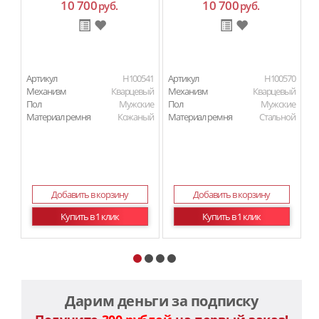
10 700
10 700
руб.
руб.
Артикул
H100541
Артикул
H100570
Ар
Механизм
Кварцевый
Механизм
Кварцевый
М
Пол
Мужские
Пол
Мужские
П
Материал ремня
Кожаный
Материал ремня
Стальной
Ма
Добавить в корзину
Добавить в корзину
Купить в 1 клик
Купить в 1 клик
Дарим деньги за подписку