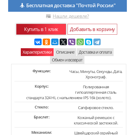
Бесплатная доставка "Почтой России"
Нашли дешевле?
Купить в 1 клик
Добавить в корзину
Характеристики
Описание
Доставка и оплата
Обмен и возврат
Функции:
Часы, Минуты, Секунды, Дата,
Хронограф.
Корпус:
Полированная
гипоаллергенная сталь
стандарта 324 HL с напылением IPS 16k (золото).
Стекло:
Сапфировое стекло.
Браслет:
Кожаный ремешок с
классической застежкой.
Механизм:
Швейцарский серийный