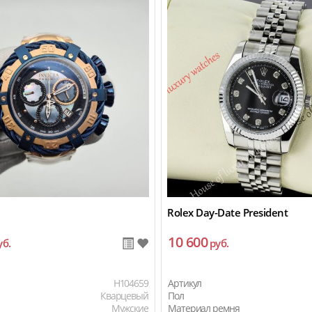
Rolex Day-Date President
10 600
уб.
руб.
H104659
Артикул
Кварцевый
Пол
Мужские
Материал ремня