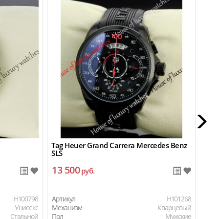
Tag Heuer Grand Carrera Mercedes Benz
Emp
SLS
13 500
9 
руб.
H100798
Артикул
H101268
Арти
Унисекс
Механизм
Кварцевый
Мех
Стальной
Пол
Мужские
Пол