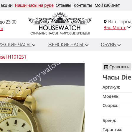
 акции
Наши часы на руке
Отзывы
Контакты
Мой кабинет
Ваш город
до 23:00
Эль-Монте
om
УЖСКИЕ ЧАСЫ
ЖЕНСКИЕ ЧАСЫ
ОБУВЬ
esel H101251
Сравнить
Часы Di
Артикул:
Модель:
Сборка:
Бренд:
Гарантия: