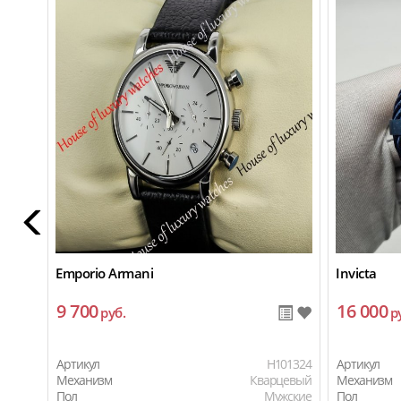
Emporio Armani
Invicta
9 700
16 000
руб.
р
Артикул
H101324
Артикул
Механизм
Кварцевый
Механизм
Пол
Мужские
Пол