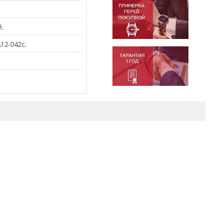
.
12-042c.