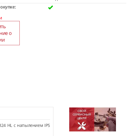
окупке:
и
ить
ние о
ии
324 HL с напылением IPS