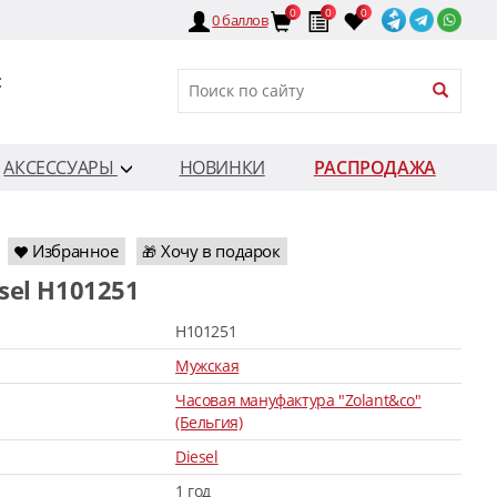
0
0
0
0
баллов
:
АКСЕССУАРЫ
НОВИНКИ
РАСПРОДАЖА
Избранное
Хочу в подарок
🎁
esel H101251
H101251
Мужская
Часовая мануфактура "Zolant&co"
(Бельгия)
Diesel
1 год