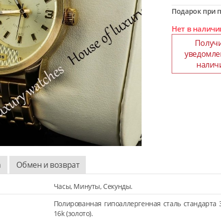
Подарок при п
Нет в наличи
Получ
уведомле
налич
а
Обмен и возврат
Часы, Минуты, Секунды.
Полированная гипоаллергенная сталь стандарта 
16k (золото).