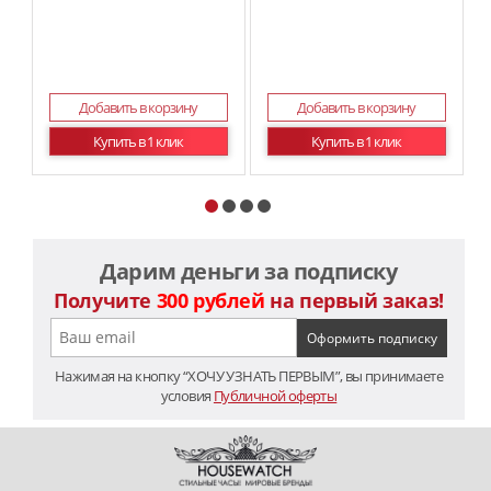
Ма
Добавить в корзину
Добавить в корзину
Купить в 1 клик
Купить в 1 клик
Дарим деньги за подписку
Получите
300 рублей
на первый заказ!
Нажимая на кнопку “ХОЧУ УЗНАТЬ ПЕРВЫМ”, вы принимаете
условия
Публичной оферты