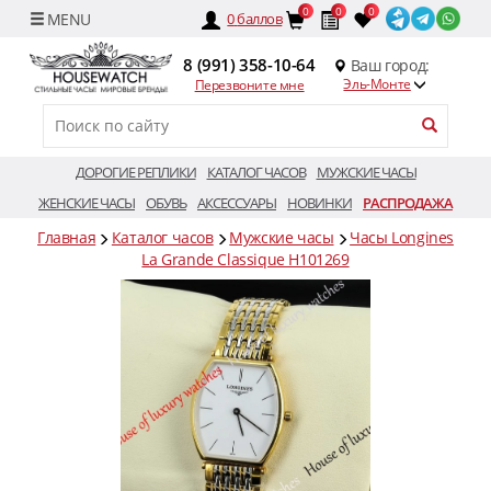
0
0
0
0
баллов
8 (991) 358-10-64
Ваш город:
Эль-Монте
Перезвоните мне
ДОРОГИЕ РЕПЛИКИ
КАТАЛОГ ЧАСОВ
МУЖСКИЕ ЧАСЫ
ЖЕНСКИЕ ЧАСЫ
ОБУВЬ
АКСЕССУАРЫ
НОВИНКИ
РАСПРОДАЖА
Главная
Каталог часов
Мужские часы
Часы Longines
La Grande Classique H101269