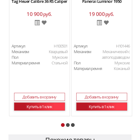
Tag Heuer Calibre 36 RS Caliper
Panerai Luminor 1950
10 900
19 000
руб.
руб.
Артикул
H100501
Артикул
H101446
Ар
Механизм
Кварцевый
Механизм
Механический с
М
Пол
Мужские
автоподзаводом
П
Материал ремня
Стальной
Пол
Мужские
Ма
Материал ремня
Кожаный
Добавить в корзину
Добавить в корзину
Купить в 1 клик
Купить в 1 клик
Похожие товары