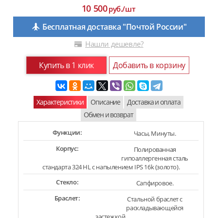
10 500
руб./шт
Бесплатная доставка "Почтой России"
Нашли дешевле?
Купить в 1 клик
Добавить в корзину
Характеристики
Описание
Доставка и оплата
Обмен и возврат
Функции:
Часы, Минуты.
Корпус:
Полированная
гипоаллергенная сталь
стандарта 324 HL с напылением IPS 16k (золото).
Стекло:
Сапфировое.
Браслет:
Стальной браслет с
раскладывающейся
застежкой.