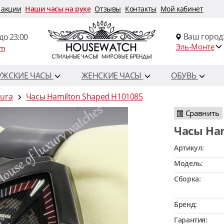
 акции
Наши часы на руке
Отзывы
Контакты
Мой кабинет
Ваш город
до 23:00
Эль-Монте
om
УЖСКИЕ ЧАСЫ
ЖЕНСКИЕ ЧАСЫ
ОБУВЬ
tura
Часы Hamilton Shaped H101085
Сравнить
Часы Ha
Артикул:
Модель:
Сборка:
Бренд:
Гарантия: