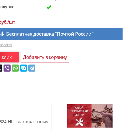
окупке:
руб./шт
Бесплатная доставка "Почтой России"
евле?
1 клик
Добавить в корзину
324 HL с лакокрасочным