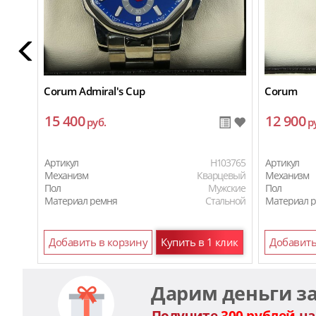
Corum Admiral's Cup
Corum
15 400
12 900
руб.
р
Артикул
H103765
Артикул
Механизм
Кварцевый
Механизм
Пол
Мужские
Пол
Материал ремня
Стальной
Материал 
Добавить в корзину
Купить в 1 клик
Добавить
Дарим деньги з
Получите
300 рублей
на