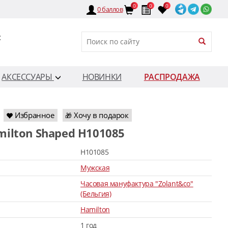
0
0
0
0
баллов
:
АКСЕССУАРЫ
НОВИНКИ
РАСПРОДАЖА
Избранное
Хочу в подарок
🎁
milton Shaped H101085
H101085
Мужская
Часовая мануфактура "Zolant&co"
(Бельгия)
Hamilton
1 год