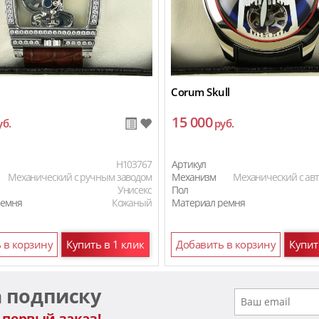
Corum Skull
15 000
уб.
руб.
H103767
Артикул
Механический с ручным заводом
Механизм
Механический с ав
Унисекс
Пол
ремня
Кожаный
Материал ремня
Материал ремня
 в корзину
Купить в 1 клик
Добавить в корзину
Купит
а подписку
 первый заказ!