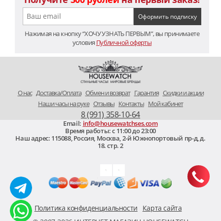
Нажимая на кнопку “ХОЧУ УЗНАТЬ ПЕРВЫМ”, вы принимаете
условия
Публичной оферты
O нас
Доставка/Оплата
Обмен и возврат
Гарантия
Скидки и акции
Наши часы на руке
Отзывы
Контакты
Мой кабинет
8 (991) 358-10-64
Email:
info@housewatchses.com
Время работы: c 11:00 до 23:00
Наш адрес:
115088
,
Россия, Москва
,
2-й Южнопортовый пр-д, д.
18. стр. 2
Политика конфиденциальности
Карта сайта