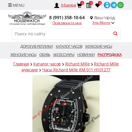
0
0
0
0
баллов
8 (991) 358-10-64
Ваш город:
Эль-Монте
Перезвоните мне
ДОРОГИЕ РЕПЛИКИ
КАТАЛОГ ЧАСОВ
МУЖСКИЕ ЧАСЫ
ЖЕНСКИЕ ЧАСЫ
ОБУВЬ
АКСЕССУАРЫ
НОВИНКИ
РАСПРОДАЖА
Главная
Каталог часов
Richard Mille
Richard Mille
мужские
Часы Richard Mille RM 011 H101277