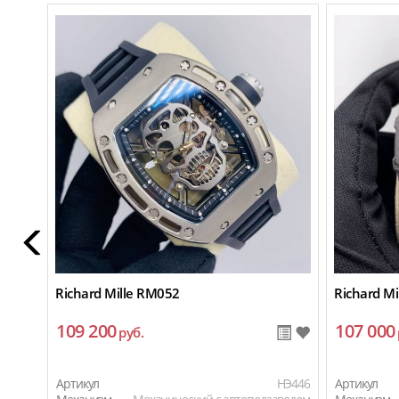
Richard Mille RM052
Richard M
109 200
107 000
руб.
Артикул
HЭ446
Артикул