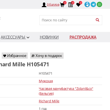
0
0
0
0
баллов
:
АКСЕССУАРЫ
НОВИНКИ
РАСПРОДАЖА
Избранное
Хочу в подарок
🎁
chard Mille H105471
H105471
Мужская
Часовая мануфактура "Zolant&co"
(Бельгия)
Richard Mille
1 год