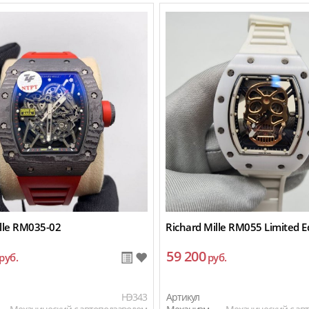
ille RM035-02
Richard Mille RM055 Limited E
59 200
руб.
руб.
HЭ343
Артикул