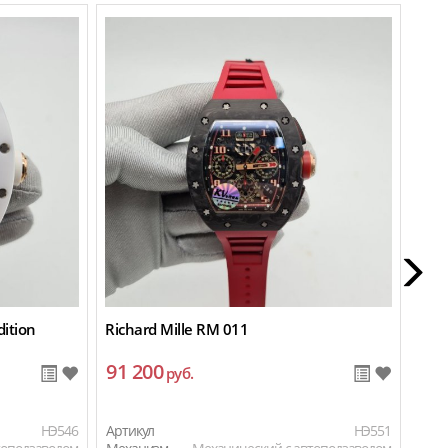
dition
Richard Mille RM 011
Rich
91 200
17
руб.
HЭ546
Артикул
HЭ551
Арти