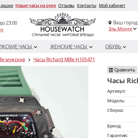
 акции
Наши часы на руке
Отзывы
Контакты
Мой кабинет
Ваш город
до 23:00
Эль-Монте
om
УЖСКИЕ ЧАСЫ
ЖЕНСКИЕ ЧАСЫ
ОБУВЬ
lle мужские
Часы Richard Mille H105471
Сравнить
Часы Ri
Артикул:
Модель:
Сборка:
Бренд:
Гарантия: