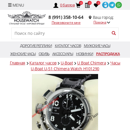
0
0
0
0
баллов
8 (991) 358-10-64
Ваш город:
Помона
Перезвоните мне
ДОРОГИЕ РЕПЛИКИ
КАТАЛОГ ЧАСОВ
МУЖСКИЕ ЧАСЫ
ЖЕНСКИЕ ЧАСЫ
ОБУВЬ
АКСЕССУАРЫ
НОВИНКИ
РАСПРОДАЖА
Главная
Каталог часов
U-Boat
U Boat Chimera
Часы
U-Boat U-51 Chimera Watch H101290