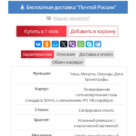
Бесплатная доставка "Почтой России"
Нашли дешевле?
Купить в 1 клик
Добавить в корзину
Характеристики
Описание
Доставка и оплата
Обмен и возврат
Функции:
Часы, Минуты, Секунды, Дата,
Хронографы.
Корпус:
Полированная
гипоаллергенная сталь
стандарта 324 HL с напылением IPS 16k (серебро).
Стекло:
Сапфировое стекло.
Браслет:
Кожаный ремешок с
классической застежкой .
Механизм:
Швейцарский серийный