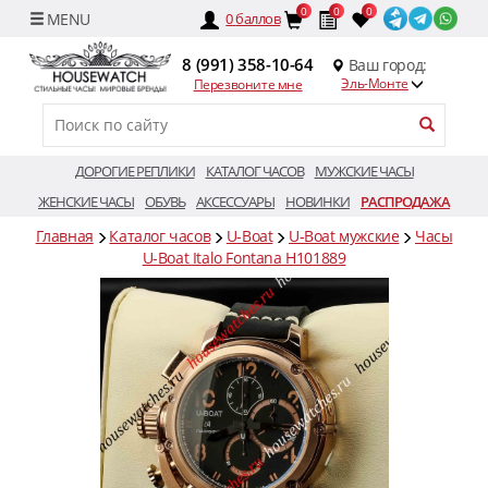
0
0
0
0
баллов
8 (991) 358-10-64
Ваш город:
Эль-Монте
Перезвоните мне
ДОРОГИЕ РЕПЛИКИ
КАТАЛОГ ЧАСОВ
МУЖСКИЕ ЧАСЫ
ЖЕНСКИЕ ЧАСЫ
ОБУВЬ
АКСЕССУАРЫ
НОВИНКИ
РАСПРОДАЖА
Главная
Каталог часов
U-Boat
U-Boat мужские
Часы
U-Boat Italo Fontana H101889