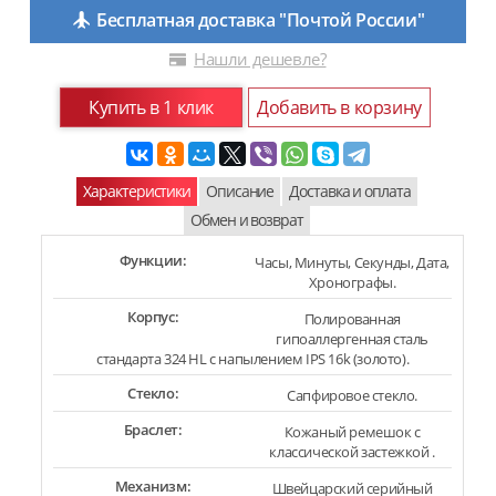
Бесплатная доставка "Почтой России"
Нашли дешевле?
Купить в 1 клик
Добавить в корзину
Характеристики
Описание
Доставка и оплата
Обмен и возврат
Функции:
Часы, Минуты, Секунды, Дата,
Хронографы.
Корпус:
Полированная
гипоаллергенная сталь
стандарта 324 HL с напылением IPS 16k (золото).
Стекло:
Сапфировое стекло.
Браслет:
Кожаный ремешок с
классической застежкой .
Механизм:
Швейцарский серийный