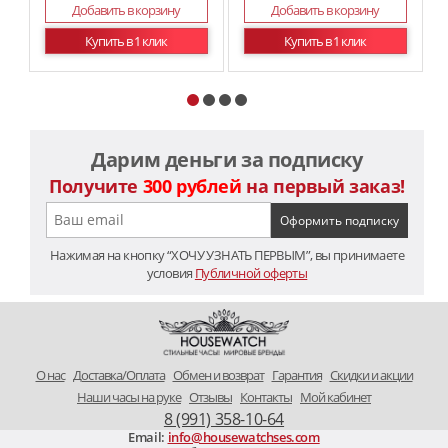
Добавить в корзину
Добавить в корзину
Купить в 1 клик
Купить в 1 клик
Дарим деньги за подписку
Получите
300 рублей
на первый заказ!
Нажимая на кнопку “ХОЧУ УЗНАТЬ ПЕРВЫМ”, вы принимаете
условия
Публичной оферты
O нас
Доставка/Оплата
Обмен и возврат
Гарантия
Скидки и акции
Наши часы на руке
Отзывы
Контакты
Мой кабинет
8 (991) 358-10-64
Email:
info@housewatchses.com