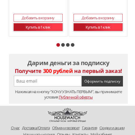
Добавить в корзину
Добавить в корзину
Купить в 1 клик
Купить в 1 клик
Дарим деньги за подписку
Получите
300 рублей
на первый заказ!
Нажимая на кнопку “ХОЧУ УЗНАТЬ ПЕРВЫМ”, вы принимаете
условия
Публичной оферты
O нас
Доставка/Оплата
Обмен и возврат
Гарантия
Скидки и акции
Наши часы на руке
Отзывы
Контакты
Мой кабинет