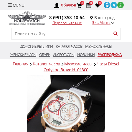
0
0
0
0
баллов
8 (991) 358-10-64
Ваш город:
Эль-Монте
Перезвоните мне
ДОРОГИЕ РЕПЛИКИ
КАТАЛОГ ЧАСОВ
МУЖСКИЕ ЧАСЫ
ЖЕНСКИЕ ЧАСЫ
ОБУВЬ
АКСЕССУАРЫ
НОВИНКИ
РАСПРОДАЖА
Главная
Каталог часов
Мужские часы
Часы Diesel
Only the Brave H101300