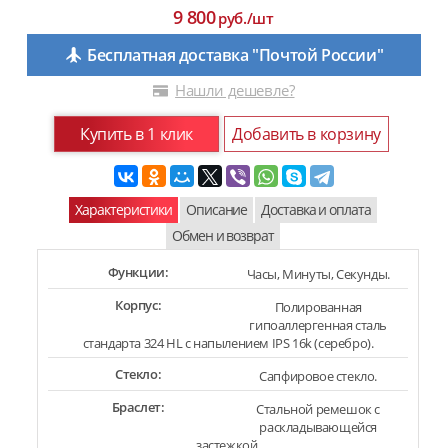
9 800
руб./шт
Бесплатная доставка "Почтой России"
Нашли дешевле?
Купить в 1 клик
Добавить в корзину
Характеристики
Описание
Доставка и оплата
Обмен и возврат
Функции:
Часы, Минуты, Секунды.
Корпус:
Полированная
гипоаллергенная сталь
стандарта 324 HL с напылением IPS 16k (серебро).
Стекло:
Сапфировое стекло.
Браслет:
Стальной ремешок с
раскладывающейся
застежкой.