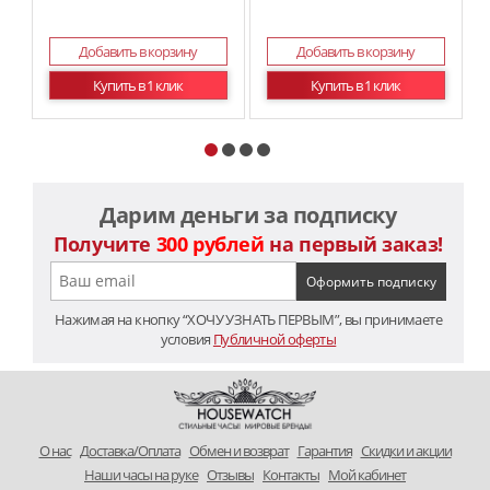
Добавить в корзину
Добавить в корзину
Купить в 1 клик
Купить в 1 клик
Дарим деньги за подписку
Получите
300 рублей
на первый заказ!
Нажимая на кнопку “ХОЧУ УЗНАТЬ ПЕРВЫМ”, вы принимаете
условия
Публичной оферты
O нас
Доставка/Оплата
Обмен и возврат
Гарантия
Скидки и акции
Наши часы на руке
Отзывы
Контакты
Мой кабинет