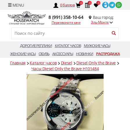
0
0
0
0
баллов
8 (991) 358-10-64
Ваш город:
Эль-Монте
Перезвоните мне
ДОРОГИЕ РЕПЛИКИ
КАТАЛОГ ЧАСОВ
МУЖСКИЕ ЧАСЫ
ЖЕНСКИЕ ЧАСЫ
ОБУВЬ
АКСЕССУАРЫ
НОВИНКИ
РАСПРОДАЖА
Главная
Каталог часов
Diesel
Diesel Only the Brave
Часы Diesel Only the Brave H101484