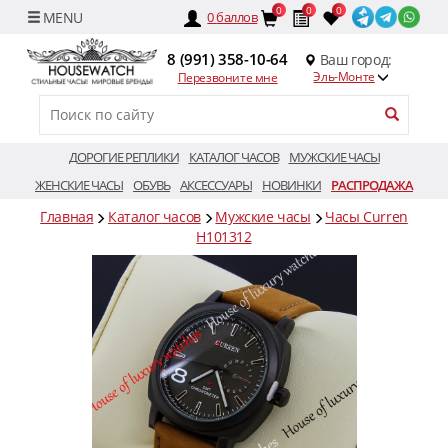
0
0
0
0
баллов
8 (991) 358-10-64
Ваш город:
Эль-Монте
Перезвоните мне
ДОРОГИЕ РЕПЛИКИ
КАТАЛОГ ЧАСОВ
МУЖСКИЕ ЧАСЫ
ЖЕНСКИЕ ЧАСЫ
ОБУВЬ
АКСЕССУАРЫ
НОВИНКИ
РАСПРОДАЖА
Главная
Каталог часов
Мужские часы
Часы Curren
H101312