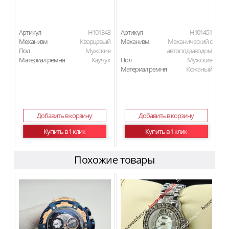
Артикул
H101343
Артикул
H101451
Механизм
Кварцевый
Механизм
Механический с
Пол
Мужские
автоподзаводом
Материал ремня
Каучук
Пол
Мужские
Материал ремня
Кожаный
Добавить в корзину
Добавить в корзину
Купить в 1 клик
Купить в 1 клик
Похожие товары