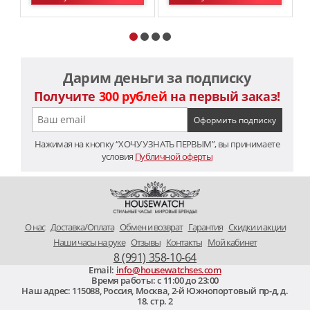
Дарим деньги за подписку
Получите
300 рублей
на первый заказ!
Нажимая на кнопку “ХОЧУ УЗНАТЬ ПЕРВЫМ”, вы принимаете
условия
Публичной оферты
O нас
Доставка/Оплата
Обмен и возврат
Гарантия
Скидки и акции
Наши часы на руке
Отзывы
Контакты
Мой кабинет
8 (991) 358-10-64
Email:
info@housewatchses.com
Время работы: c 11:00 до 23:00
Наш адрес:
115088
,
Россия, Москва
,
2-й Южнопортовый пр-д, д.
18. стр. 2