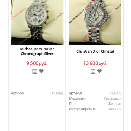
Michael Kors Parker
Christian Dior Christal
Chronograph Silver
9 500
13 900
руб.
руб.
Артикул
H100892
Артикул
H102177
Ар
Механизм
Кварцевый
М
Пол
Женские
П
Материал ремня
Стальной
Ма