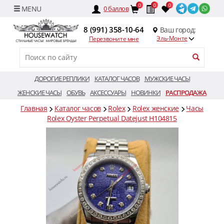
0
0
0
0
баллов
8 (991) 358-10-64
Ваш город:
Эль-Монте
Перезвоните мне
ДОРОГИЕ РЕПЛИКИ
КАТАЛОГ ЧАСОВ
МУЖСКИЕ ЧАСЫ
ЖЕНСКИЕ ЧАСЫ
ОБУВЬ
АКСЕССУАРЫ
НОВИНКИ
РАСПРОДАЖА
Главная
Каталог часов
Rolex
Rolex женские
Часы
Rolex Oyster Perpetual Datejust H104815