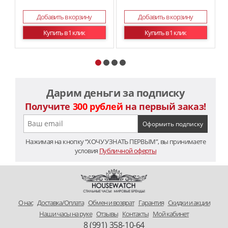
Добавить в корзину
Добавить в корзину
Купить в 1 клик
Купить в 1 клик
Дарим деньги за подписку
Получите
300 рублей
на первый заказ!
Нажимая на кнопку “ХОЧУ УЗНАТЬ ПЕРВЫМ”, вы принимаете
условия
Публичной оферты
O нас
Доставка/Оплата
Обмен и возврат
Гарантия
Скидки и акции
Наши часы на руке
Отзывы
Контакты
Мой кабинет
8 (991) 358-10-64