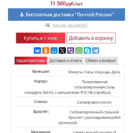
11 500
руб./шт
Бесплатная доставка "Почтой России"
Нашли дешевле?
Купить в 1 клик
Добавить в корзину
Характеристики
Доставка и оплата
Обмен и возврат
Функции:
Минуты, Часы, Секунды, Дата.
Корпус:
Полированная
гипоаллергенная сталь
стандарта 324 HL с напылением IPG 16k (серебро).
Стекло:
Сапфировое стекло.
Браслет:
Гипоаллергенный стальной
браслет с раскладывающейся
застежкой.
Механизм:
Швейцарский серийный