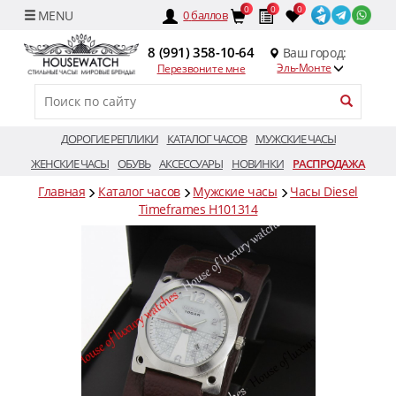
0
0
0
0
баллов
8 (991) 358-10-64
Ваш город:
Эль-Монте
Перезвоните мне
ДОРОГИЕ РЕПЛИКИ
КАТАЛОГ ЧАСОВ
МУЖСКИЕ ЧАСЫ
ЖЕНСКИЕ ЧАСЫ
ОБУВЬ
АКСЕССУАРЫ
НОВИНКИ
РАСПРОДАЖА
Главная
Каталог часов
Мужские часы
Часы Diesel
Timeframes H101314