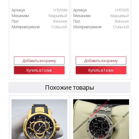
Артикул
H101644
Артикул
H101645
Механизм
Кварцевый
Механизм
Кварцевый
Пол
Женские
Пол
Женские
Материал ремня
Стальной
Материал ремня
Стальной
Добавить в корзину
Добавить в корзину
Купить в 1 клик
Купить в 1 клик
Похожие товары