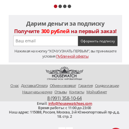
Дарим деньги за подписку
Получите
300 рублей
на первый заказ!
Нажимая на кнопку “ХОЧУ УЗНАТЬ ПЕРВЫМ”, вы принимаете
условия
Публичной оферты
O нас
Доставка/Оплата
Обмен и возврат
Гарантия
Скидки и акции
Наши часы на руке
Отзывы
Контакты
Мой кабинет
8 (991) 358-10-64
Email:
info@housewatchses.com
Время работы: c 11:00 до 23:00
Наш адрес:
115088
,
Россия, Москва
,
2-й Южнопортовый пр-д, д.
18. стр. 2