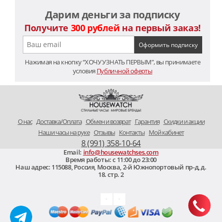
Дарим деньги за подписку
Получите
300 рублей
на первый заказ!
Нажимая на кнопку “ХОЧУ УЗНАТЬ ПЕРВЫМ”, вы принимаете
условия
Публичной оферты
O нас
Доставка/Оплата
Обмен и возврат
Гарантия
Скидки и акции
Наши часы на руке
Отзывы
Контакты
Мой кабинет
8 (991) 358-10-64
Email:
info@housewatchses.com
Время работы: c 11:00 до 23:00
Наш адрес:
115088
,
Россия, Москва
,
2-й Южнопортовый пр-д, д.
18. стр. 2