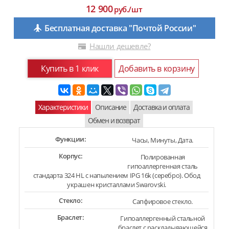
12 900
руб./шт
Бесплатная доставка "Почтой России"
Нашли дешевле?
Купить в 1 клик
Добавить в корзину
Характеристики
Описание
Доставка и оплата
Обмен и возврат
Функции:
Часы, Минуты, Дата.
Корпус:
Полированная
гипоаллергенная сталь
стандарта 324 HL с напылением IPG 16k (серебро). Обод
украшен кристаллами Swarovski.
Стекло:
Сапфировое стекло.
Браслет:
Гипоаллергенный стальной
браслет с раскладывающейся