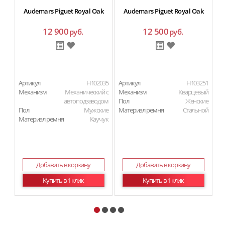
Audemars Piguet Royal Oak
Audemars Piguet Royal Oak
12 900
12 500
руб.
руб.
Артикул
H102035
Артикул
H103251
Ар
Механизм
Механический с
Механизм
Кварцевый
М
автоподзаводом
Пол
Женские
Пол
Мужские
Материал ремня
Стальной
П
Материал ремня
Каучук
Ма
Добавить в корзину
Добавить в корзину
Купить в 1 клик
Купить в 1 клик