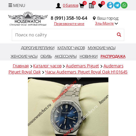
0
0
0
0
баллов
8 (991) 358-10-64
Ваш город:
Эль-Монте
Перезвоните мне
ДОРОГИЕ РЕПЛИКИ
КАТАЛОГ ЧАСОВ
МУЖСКИЕ ЧАСЫ
ЖЕНСКИЕ ЧАСЫ
ОБУВЬ
АКСЕССУАРЫ
НОВИНКИ
РАСПРОДАЖА
Главная
Каталог часов
Audemars Piguet
Audemars
Piguet Royal Oak
Часы Audemars Piguet Royal Oak H101645