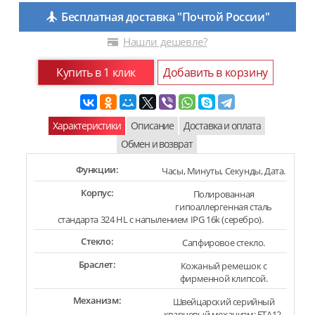
Бесплатная доставка "Почтой России"
Нашли дешевле?
Купить в 1 клик
Добавить в корзину
Характеристики
Описание
Доставка и оплата
Обмен и возврат
Функции:
Часы, Минуты, Секунды, Дата.
Корпус:
Полированная
гипоаллергенная сталь
стандарта 324 HL с напылением IPG 16k (серебро).
Стекло:
Сапфировое стекло.
Браслет:
Кожаный ремешок с
фирменной клипсой.
Механизм:
Швейцарский серийный
кварцевый механизм: ETA12-