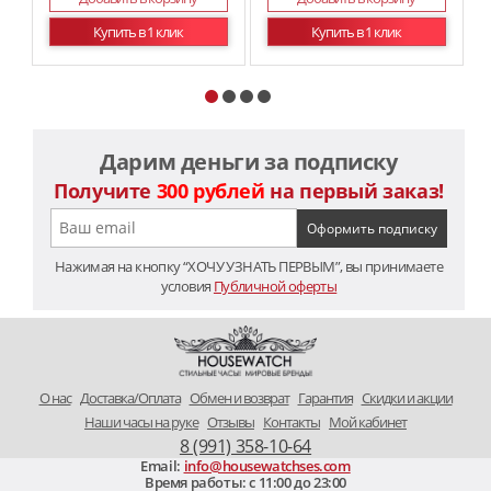
Купить в 1 клик
Купить в 1 клик
Дарим деньги за подписку
Получите
300 рублей
на первый заказ!
Нажимая на кнопку “ХОЧУ УЗНАТЬ ПЕРВЫМ”, вы принимаете
условия
Публичной оферты
O нас
Доставка/Оплата
Обмен и возврат
Гарантия
Скидки и акции
Наши часы на руке
Отзывы
Контакты
Мой кабинет
8 (991) 358-10-64
Email:
info@housewatchses.com
Время работы: c 11:00 до 23:00