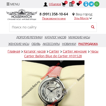
0
0
0
0
баллов
8 (991) 358-10-64
Ваш город:
Эль-Монте
Перезвоните мне
ДОРОГИЕ РЕПЛИКИ
КАТАЛОГ ЧАСОВ
МУЖСКИЕ ЧАСЫ
ЖЕНСКИЕ ЧАСЫ
ОБУВЬ
АКСЕССУАРЫ
НОВИНКИ
РАСПРОДАЖА
Главная
Каталог часов
Cartier
Cartier женские
Часы
Cartier Ballon Blue de Cartier H101528