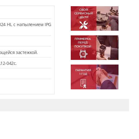
324 HL с напылением IPG
ющейся застежкой.
12-042c.