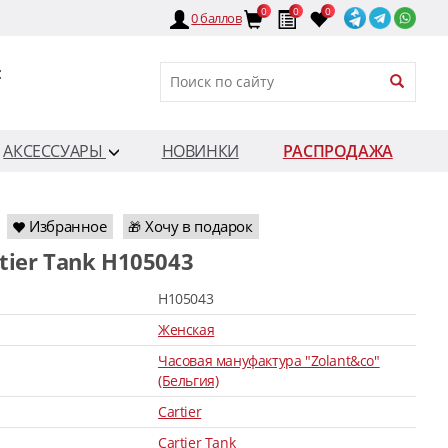
0
0
0
0
баллов
:
АКСЕССУАРЫ
НОВИНКИ
РАСПРОДАЖА
Избранное
Хочу в подарок
🎁
rtier Tank H105043
H105043
Женская
Часовая мануфактура "Zolant&co"
(Бельгия)
Cartier
Cartier Tank