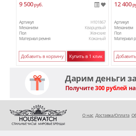
9 500
12 400
руб.
р
Артикул
H101867
Артикул
Механизм
Кварцевый
Механизм
Пол
Женские
Пол
Материал ремня
Кожаный
Материал 
Добавить в корзину
Купить в 1 клик
Добавить
Дарим деньги з
Получите
300 рублей
на
O нас
Доставка/Оплата
Об