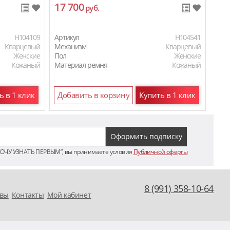
17 700
11
руб.
H104109
Артикул
H104541
Арти
Кварцевый
Механизм
Кварцевый
Мех
Женские
Пол
Женские
Пол
Кожаный
Материал ремня
Кожаный
Мат
ь в 1 клик
Добавить в корзину
Купить в 1 клик
До
ХОЧУ УЗНАТЬ ПЕРВЫМ”, вы принимаете условия
Публичной оферты
8 (991) 358-10-64
вы
Контакты
Мой кабинет