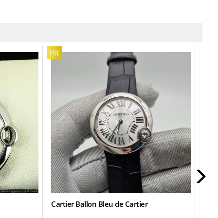
Hit
New
Cartier Ballon Bleu de Cartier
Cart