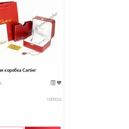
 коробка Cartier
.
H300024