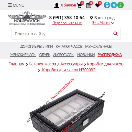
0
0
0
0
баллов
8 (991) 358-10-64
Ваш город:
Эль-Монте
Перезвоните мне
ДОРОГИЕ РЕПЛИКИ
КАТАЛОГ ЧАСОВ
МУЖСКИЕ ЧАСЫ
ЖЕНСКИЕ ЧАСЫ
ОБУВЬ
АКСЕССУАРЫ
НОВИНКИ
РАСПРОДАЖА
Главная
Каталог часов
Аксессуары
Коробки для часов
Коробка для часов H300032