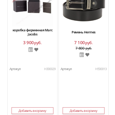
коробка фирменная Marc
Ремень Hermes
Jacobs
3 900
7 100
руб.
руб.
7 800
руб.
Артикул
H300029
Артикул
H500013
Ар
П
Добавить в корзину
Добавить в корзину