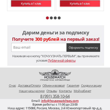
Купить в 1 клик
Купить в 1 клик
Дарим деньги за подписку
Получите
300 рублей
на первый заказ!
Нажимая на кнопку “ХОЧУ УЗНАТЬ ПЕРВЫМ”, вы принимаете
условия
Публичной оферты
O нас
Доставка/Оплата
Обмен и возврат
Гарантия
Скидки и акции
Наши часы на руке
Отзывы
Контакты
Мой кабинет
8 (991) 358-10-64
Email:
info@housewatchses.com
Время работы: c 11:00 до 23:00
Наш адрес:
115088
,
Россия, Москва
,
2-й Южнопортовый пр-д, д.