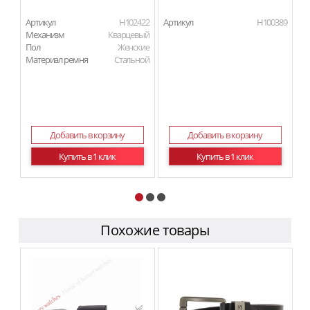
Артикул
H102422
Артикул
H100389
Ар
Механизм
Кварцевый
М
Пол
Женские
П
Материал ремня
Стальной
Ма
Добавить в корзину
Добавить в корзину
Купить в 1 клик
Купить в 1 клик
Похожие товары