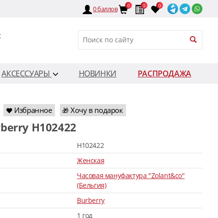
0
0
0
0
баллов
:
АКСЕССУАРЫ
НОВИНКИ
РАСПРОДАЖА
Избранное
Хочу в подарок
🎁
rberry H102422
H102422
Женская
Часовая мануфактура "Zolant&co"
(Бельгия)
Burberry
1 год