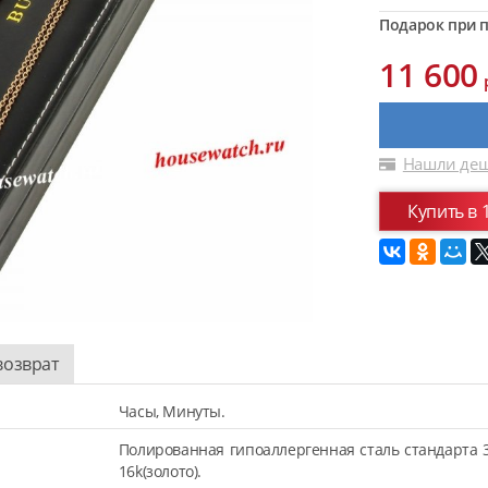
Подарок при п
11 600
Нашли деш
Купить в 
возврат
Часы, Минуты.
Полированная гипоаллергенная сталь стандарта 
16k(золото).