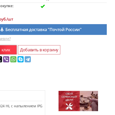
окупке:
руб./шт
Бесплатная доставка "Почтой России"
евле?
1 клик
Добавить в корзину
324 HL с напылением IPG