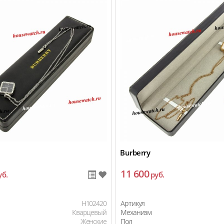
Burberry
11 600
уб.
руб.
H102420
Артикул
Кварцевый
Механизм
Женские
Пол