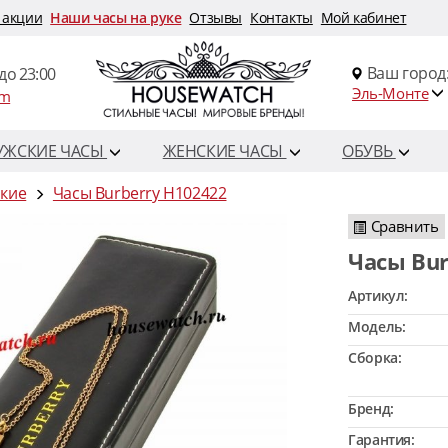
 акции
Наши часы на руке
Отзывы
Контакты
Мой кабинет
Ваш город
до 23:00
Эль-Монте
om
УЖСКИЕ ЧАСЫ
ЖЕНСКИЕ ЧАСЫ
ОБУВЬ
ские
Часы Burberry H102422
Сравнить
Часы Bu
Артикул:
Модель:
Сборка:
Бренд:
Гарантия: