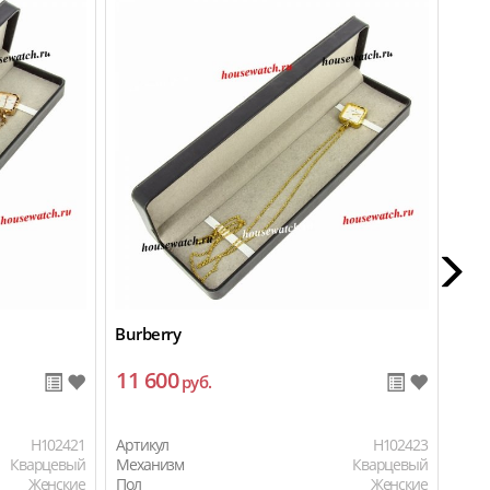
Burberry
Burb
11 600
11
руб.
H102421
Артикул
H102423
Арти
Кварцевый
Механизм
Кварцевый
Мех
Женские
Пол
Женские
Пол