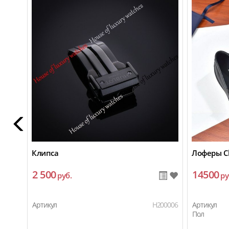
Клипса
Лоферы Ch
2 500
14500
руб.
ру
Артикул
H200006
Артикул
Пол