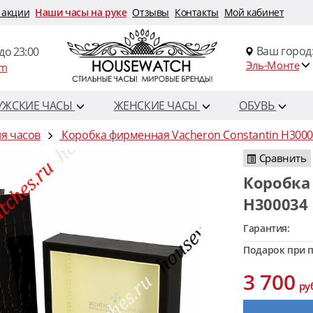
 акции
Наши часы на руке
Отзывы
Контакты
Мой кабинет
Ваш город
до 23:00
Эль-Монте
om
УЖСКИЕ ЧАСЫ
ЖЕНСКИЕ ЧАСЫ
ОБУВЬ
я часов
Коробка фирменная Vacheron Constantin H300
Сравнить
Коробка фирменная Vacheron Constantin
H300034
Гарантия:
Подарок при п
3 700
ру