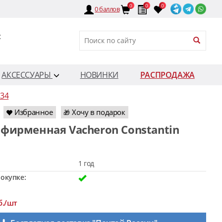
0
0
0
0
баллов
:
АКСЕССУАРЫ
НОВИНКИ
РАСПРОДАЖА
034
Избранное
Хочу в подарок
🎁
1 год
окупке:
б./шт