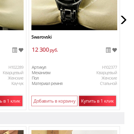
Swarovski
Tag 
12 300
10
руб.
H102289
Артикул
H102377
Арти
Кварцевый
Механизм
Кварцевый
Мех
Женские
Пол
Женские
Пол
Каучук
Материал ремня
Стальной
Мат
ь в 1 клик
Добавить в корзину
Купить в 1 клик
До