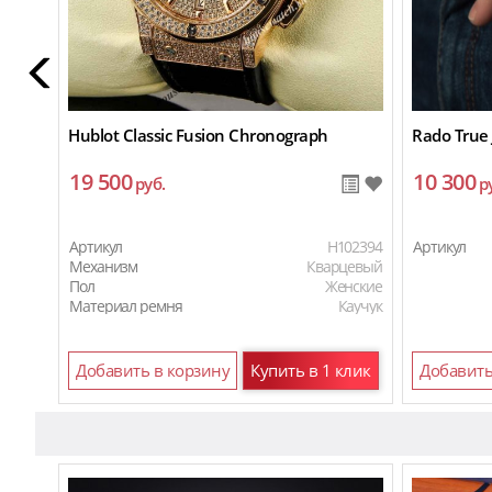
Hublot Classic Fusion Chronograph
Rado True 
19 500
10 300
руб.
р
Артикул
H102394
Артикул
Механизм
Кварцевый
Пол
Женские
Материал ремня
Каучук
Материал ремня
Кожаный
Добавить в корзину
Купить в 1 клик
Добавить