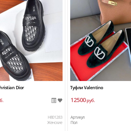
ristian Dior
Туфли Valentino
12500
б.
руб.
H801283
Артикул
Женские
Пол