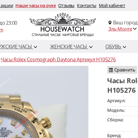
 акции
Наши часы на руке
Отзывы
Контакты
Мой кабинет
Ваш город
до 23:00
Эль-Монте
om
УЖСКИЕ ЧАСЫ
ЖЕНСКИЕ ЧАСЫ
ОБУВЬ
Часы Rolex Cosmograph Daytona Артикул H105276
Сравнить
Часы Rolex Cosmograph Daytona Артикул
H105276
Артикул:
Модель:
Сборка:
Бренд: