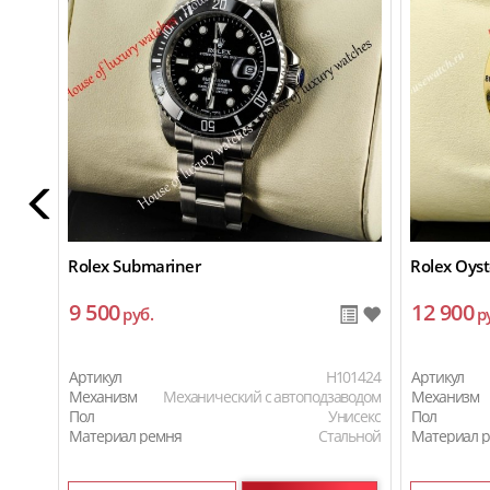
Rolex Submariner
Rolex Oyst
9 500
12 900
руб.
р
Артикул
H101424
Артикул
Механизм
Механический с автоподзаводом
Механизм
Пол
Унисекс
Пол
Материал ремня
Стальной
Материал 