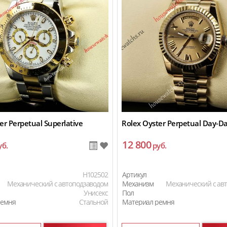
er Perpetual Superlative
Rolex Oyster Perpetual Day-D
12 800
уб.
руб.
H102502
Артикул
Механический с автоподзаводом
Механизм
Механический с ав
Унисекс
Пол
ремня
Стальной
Материал ремня