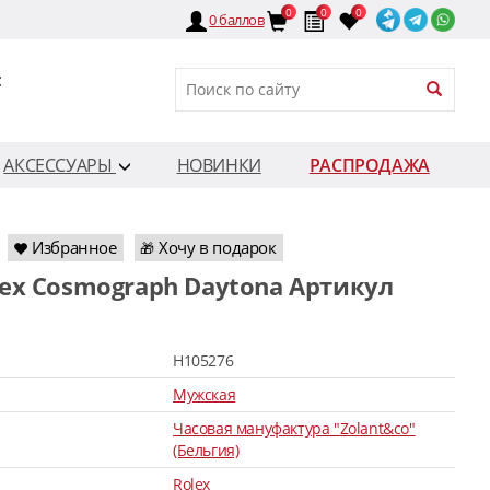
0
0
0
0
баллов
:
АКСЕССУАРЫ
НОВИНКИ
РАСПРОДАЖА
Избранное
Хочу в подарок
🎁
H105276
Мужская
Часовая мануфактура "Zolant&co"
(Бельгия)
Rolex