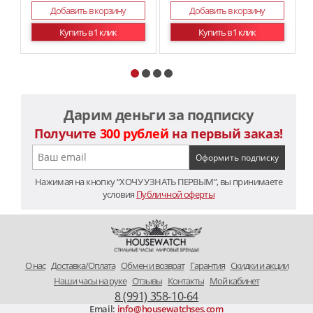
Добавить в корзину
Добавить в корзину
Купить в 1 клик
Купить в 1 клик
Дарим деньги за подписку
Получите
300 рублей
на первый заказ!
Нажимая на кнопку “ХОЧУ УЗНАТЬ ПЕРВЫМ”, вы принимаете
условия
Публичной оферты
O нас
Доставка/Оплата
Обмен и возврат
Гарантия
Скидки и акции
Наши часы на руке
Отзывы
Контакты
Мой кабинет
8 (991) 358-10-64
Email:
info@housewatchses.com