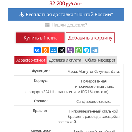
32 200
руб./шт
Бесплатная доставка "Почтой России"
Нашли дешевле?
Купить в 1 клик
Добавить в корзину
Характеристики
Доставка и оплата
Обмен и возврат
Функции:
Часы, Минуты, Секунды, Дата.
Корпус:
Полированная
гипоаллергенная сталь
стандарта 324 HL с напылением IPG 16k (золото).
Стекло:
Сапфировое стекло.
Браслет:
Гипоаллергенный стальной
браслет с раскладывающейся
застежкой.
Механизм:
Швейцарский серийный