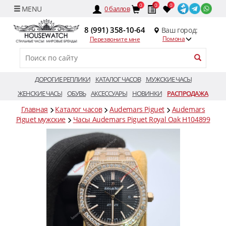
0
0
0
0
баллов
8 (991) 358-10-64
Ваш город:
Помона
Перезвоните мне
ДОРОГИЕ РЕПЛИКИ
КАТАЛОГ ЧАСОВ
МУЖСКИЕ ЧАСЫ
ЖЕНСКИЕ ЧАСЫ
ОБУВЬ
АКСЕССУАРЫ
НОВИНКИ
РАСПРОДАЖА
Главная
Каталог часов
Audemars Piguet
Audemars
Piguet мужские
Часы Audemars Piguet Royal Oak H104899