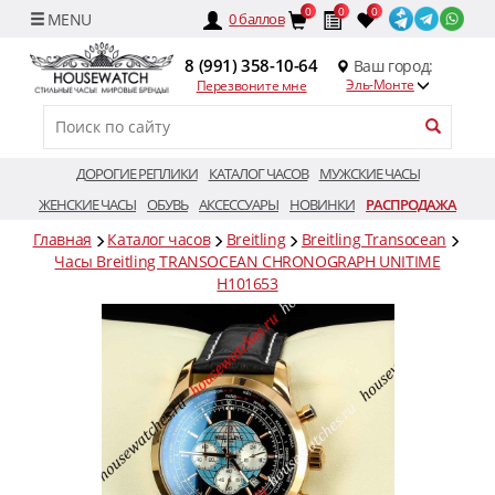
0
0
0
0
баллов
8 (991) 358-10-64
Ваш город:
Эль-Монте
Перезвоните мне
ДОРОГИЕ РЕПЛИКИ
КАТАЛОГ ЧАСОВ
МУЖСКИЕ ЧАСЫ
ЖЕНСКИЕ ЧАСЫ
ОБУВЬ
АКСЕССУАРЫ
НОВИНКИ
РАСПРОДАЖА
Главная
Каталог часов
Breitling
Breitling Transocean
Часы Breitling TRANSOCEAN CHRONOGRAPH UNITIME
H101653