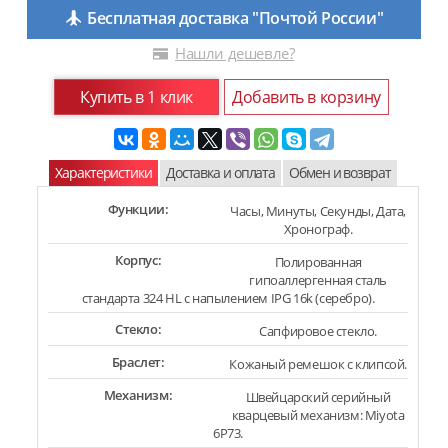
Бесплатная доставка "Почтой России"
Нашли дешевле?
Купить в 1 клик
Добавить в корзину
Характеристики
Доставка и оплата
Обмен и возврат
Функции:
Часы, Минуты, Секунды, Дата,
Хронограф.
Корпус:
Полированная
гипоаллергенная сталь
стандарта 324 HL с напылением IPG 16k (серебро).
Стекло:
Сапфировое стекло.
Браслет:
Кожаный ремешок с клипсой.
Механизм:
Швейцарский серийный
кварцевый механизм: Miyota
6P73.