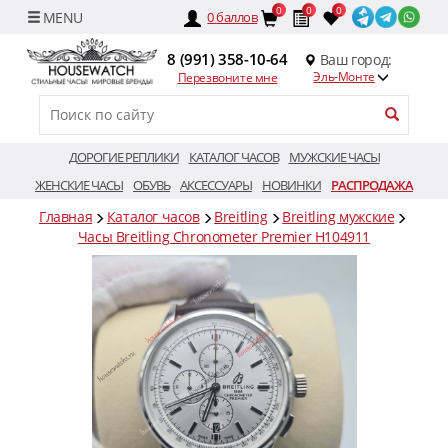
0
0
0
0
баллов
8 (991) 358-10-64
Ваш город:
Эль-Монте
Перезвоните мне
ДОРОГИЕ РЕПЛИКИ
КАТАЛОГ ЧАСОВ
МУЖСКИЕ ЧАСЫ
ЖЕНСКИЕ ЧАСЫ
ОБУВЬ
АКСЕССУАРЫ
НОВИНКИ
РАСПРОДАЖА
Главная
Каталог часов
Breitling
Breitling мужские
Часы Breitling Chronometer Premier H104911