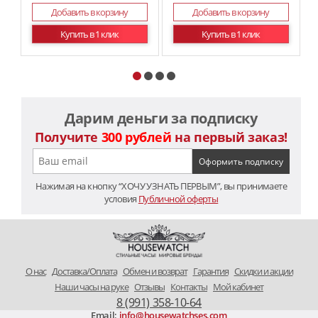
Добавить в корзину
Добавить в корзину
Купить в 1 клик
Купить в 1 клик
Дарим деньги за подписку
Получите
300 рублей
на первый заказ!
Нажимая на кнопку “ХОЧУ УЗНАТЬ ПЕРВЫМ”, вы принимаете
условия
Публичной оферты
O нас
Доставка/Оплата
Обмен и возврат
Гарантия
Скидки и акции
Наши часы на руке
Отзывы
Контакты
Мой кабинет
8 (991) 358-10-64
Email:
info@housewatchses.com