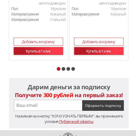
автоподзаводом
автоподзаводом
Пол
Мужские
Пол
Мужские
П
Материал ремня
Кожаный
Материал ремня
Кожаный
Ма
Материал ремня
Стальной
Добавить в корзину
Добавить в корзину
Купить в 1 клик
Купить в 1 клик
Дарим деньги за подписку
Получите
300 рублей
на первый заказ!
Нажимая на кнопку “ХОЧУ УЗНАТЬ ПЕРВЫМ”, вы принимаете
условия
Публичной оферты