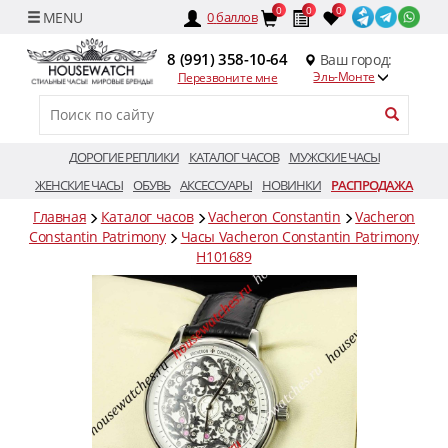
0
0
0
0
баллов
8 (991) 358-10-64
Ваш город:
Эль-Монте
Перезвоните мне
ДОРОГИЕ РЕПЛИКИ
КАТАЛОГ ЧАСОВ
МУЖСКИЕ ЧАСЫ
ЖЕНСКИЕ ЧАСЫ
ОБУВЬ
АКСЕССУАРЫ
НОВИНКИ
РАСПРОДАЖА
Главная
Каталог часов
Vacheron Constantin
Vacheron
Constantin Patrimony
Часы Vacheron Constantin Patrimony
H101689