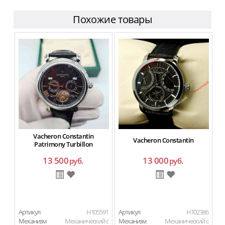
Похожие товары
Vacheron Constantin
Vacheron Constantin
Patrimony Turbillon
13 500
13 000
руб.
руб.
Артикул
H105591
Артикул
H102386
Ар
Механизм
Механический с
Механизм
Механический с
М