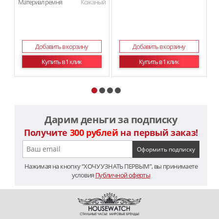
Материал ремня
Кожаный
Ма
Добавить в корзину
Добавить в корзину
Купить в 1 клик
Купить в 1 клик
Дарим деньги за подписку
Получите
300 рублей
на первый заказ!
Нажимая на кнопку “ХОЧУ УЗНАТЬ ПЕРВЫМ”, вы принимаете
условия
Публичной оферты