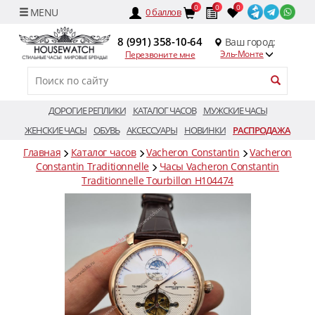
0
0
0
0
баллов
8 (991) 358-10-64
Ваш город:
Эль-Монте
Перезвоните мне
ДОРОГИЕ РЕПЛИКИ
КАТАЛОГ ЧАСОВ
МУЖСКИЕ ЧАСЫ
ЖЕНСКИЕ ЧАСЫ
ОБУВЬ
АКСЕССУАРЫ
НОВИНКИ
РАСПРОДАЖА
Главная
Каталог часов
Vacheron Constantin
Vacheron
Constantin Traditionnelle
Часы Vacheron Constantin
Traditionnelle Tourbillon H104474