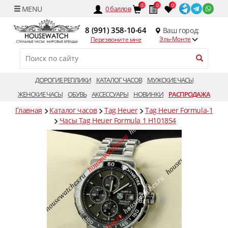
0
0
0
0
баллов
8 (991) 358-10-64
Ваш город:
Эль-Монте
Перезвоните мне
ДОРОГИЕ РЕПЛИКИ
КАТАЛОГ ЧАСОВ
МУЖСКИЕ ЧАСЫ
ЖЕНСКИЕ ЧАСЫ
ОБУВЬ
АКСЕССУАРЫ
НОВИНКИ
РАСПРОДАЖА
Главная
Каталог часов
Tag Heuer
Tag Heuer Formula-1
Часы Tag Heuer Formula 1 H101854