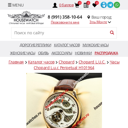
0
0
0
0
баллов
8 (991) 358-10-64
Ваш город:
Эль-Монте
Перезвоните мне
ДОРОГИЕ РЕПЛИКИ
КАТАЛОГ ЧАСОВ
МУЖСКИЕ ЧАСЫ
ЖЕНСКИЕ ЧАСЫ
ОБУВЬ
АКСЕССУАРЫ
НОВИНКИ
РАСПРОДАЖА
Главная
Каталог часов
Chopard
Chopard L.U.C.
Часы
Chopard L.u.c Perpetual H101964