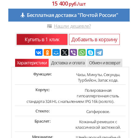
15 400
руб./шт
Бесплатная доставка "Почтой России"
Нашли дешевле?
Купить в 1 клик
Добавить в корзину
Характеристики
Доставка и оплата
Обмен и возврат
Функции:
Часы, Минуты, Секунды,
Турбийон, Запас хода.
Корпус:
Полированная
гипоаллергенная сталь
стандарта 324 HL с напылением IPG 16k (золото).
Стекло:
Сапфировое.
Браслет:
Кожаный ремешок с
классической застежкой.
Механизм:
Швейцарский серийный