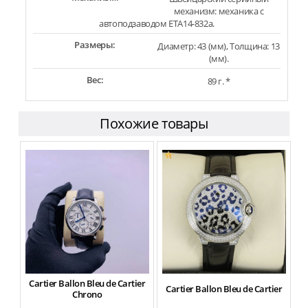
механизм: механика с
автоподзаводом ETA14-832a.
Размеры:
Диаметр: 43 (мм), Толщина: 13
(мм).
Вес:
89 г. *
Похожие товары
Cartier Ballon Bleu de Cartier
C
Cartier Ballon Bleu de Cartier
Chrono