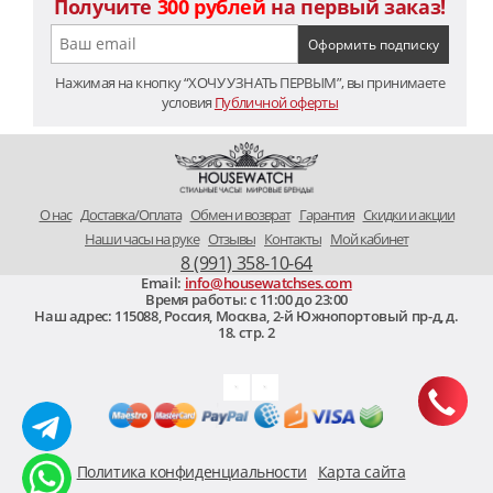
Получите
300 рублей
на первый заказ!
Нажимая на кнопку “ХОЧУ УЗНАТЬ ПЕРВЫМ”, вы принимаете
условия
Публичной оферты
O нас
Доставка/Оплата
Обмен и возврат
Гарантия
Скидки и акции
Наши часы на руке
Отзывы
Контакты
Мой кабинет
8 (991) 358-10-64
Email:
info@housewatchses.com
Время работы: c 11:00 до 23:00
Наш адрес:
115088
,
Россия, Москва
,
2-й Южнопортовый пр-д, д.
18. стр. 2
Политика конфиденциальности
Карта сайта