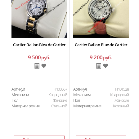
Cartier Ballon Bleu de Cartier
Cartier Ballon Blue de Cartier
C
9 500
9 200
руб.
руб.
Артикул
H100567
Артикул
H101528
Ар
Механизм
Кварцевый
Механизм
Кварцевый
М
Пол
Женские
Пол
Женские
П
Материал ремня
Стальной
Материал ремня
Кожаный
Ма