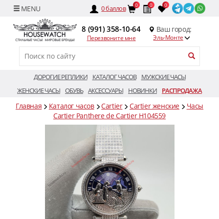
0
0
0
0
баллов
8 (991) 358-10-64
Ваш город:
Эль-Монте
Перезвоните мне
ДОРОГИЕ РЕПЛИКИ
КАТАЛОГ ЧАСОВ
МУЖСКИЕ ЧАСЫ
ЖЕНСКИЕ ЧАСЫ
ОБУВЬ
АКСЕССУАРЫ
НОВИНКИ
РАСПРОДАЖА
Главная
Каталог часов
Cartier
Cartier женские
Часы
Cartier Panthere de Cartier H104559