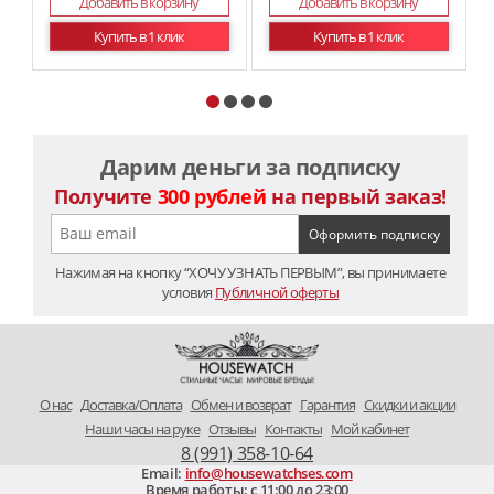
Добавить в корзину
Добавить в корзину
Купить в 1 клик
Купить в 1 клик
Дарим деньги за подписку
Получите
300 рублей
на первый заказ!
Нажимая на кнопку “ХОЧУ УЗНАТЬ ПЕРВЫМ”, вы принимаете
условия
Публичной оферты
O нас
Доставка/Оплата
Обмен и возврат
Гарантия
Скидки и акции
Наши часы на руке
Отзывы
Контакты
Мой кабинет
8 (991) 358-10-64
Email:
info@housewatchses.com
Время работы: c 11:00 до 23:00