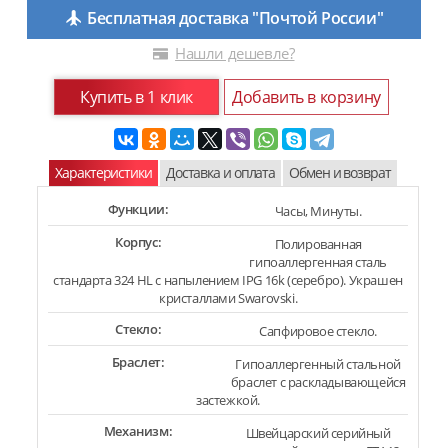
Бесплатная доставка "Почтой России"
Нашли дешевле?
Купить в 1 клик
Добавить в корзину
Характеристики
Доставка и оплата
Обмен и возврат
Функции:
Часы, Минуты.
Корпус:
Полированная
гипоаллергенная сталь
стандарта 324 HL с напылением IPG 16k (серебро). Украшен
кристаллами Swarovski.
Стекло:
Сапфировое стекло.
Браслет:
Гипоаллергенный стальной
браслет с раскладывающейся
застежкой.
Механизм:
Швейцарский серийный