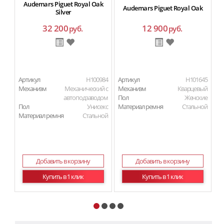
Audemars Piguet Royal Oak
Audemars Piguet Royal Oak
Silver
32 200
12 900
руб.
руб.
Артикул
H100984
Артикул
H101645
Ар
Механизм
Механический с
Механизм
Кварцевый
М
автоподзаводом
Пол
Женские
Пол
Унисекс
Материал ремня
Стальной
П
Материал ремня
Стальной
Ма
Добавить в корзину
Добавить в корзину
Купить в 1 клик
Купить в 1 клик