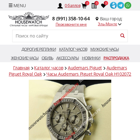
0
0
0
0
баллов
8 (991) 358-10-64
Ваш город:
Эль-Монте
Перезвоните мне
ДОРОГИЕ РЕПЛИКИ
КАТАЛОГ ЧАСОВ
МУЖСКИЕ ЧАСЫ
ЖЕНСКИЕ ЧАСЫ
ОБУВЬ
АКСЕССУАРЫ
НОВИНКИ
РАСПРОДАЖА
Главная
Каталог часов
Audemars Piguet
Audemars
Piguet Royal Oak
Часы Audemars Piguet Royal Oak H102072