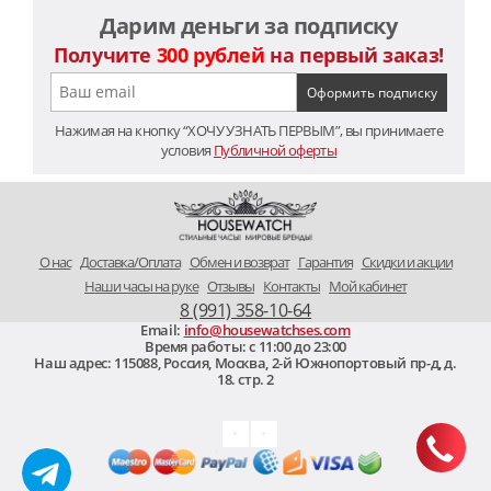
Дарим деньги за подписку
Получите
300 рублей
на первый заказ!
Нажимая на кнопку “ХОЧУ УЗНАТЬ ПЕРВЫМ”, вы принимаете
условия
Публичной оферты
O нас
Доставка/Оплата
Обмен и возврат
Гарантия
Скидки и акции
Наши часы на руке
Отзывы
Контакты
Мой кабинет
8 (991) 358-10-64
Email:
info@housewatchses.com
Время работы: c 11:00 до 23:00
Наш адрес:
115088
,
Россия, Москва
,
2-й Южнопортовый пр-д, д.
18. стр. 2