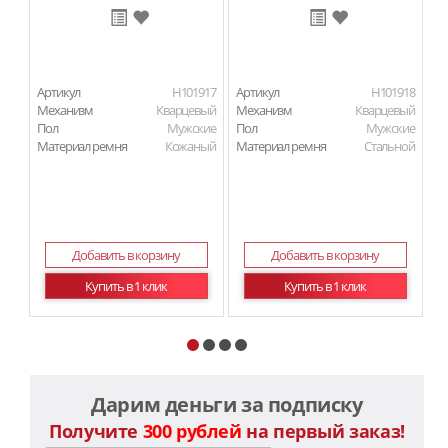
Артикул
H101917
Артикул
H101918
Ар
Механизм
Кварцевый
Механизм
Кварцевый
М
Пол
Мужские
Пол
Мужские
П
Материал ремня
Кожаный
Материал ремня
Стальной
Ма
Добавить в корзину
Добавить в корзину
Купить в 1 клик
Купить в 1 клик
Дарим деньги за подписку
Получите
300 рублей
на первый заказ!