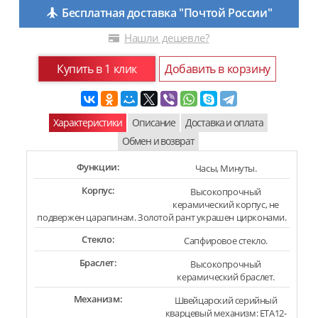
Бесплатная доставка "Почтой России"
Нашли дешевле?
Купить в 1 клик
Добавить в корзину
Характеристики
Описание
Доставка и оплата
Обмен и возврат
Функции:
Часы, Минуты.
Корпус:
Высокопрочный
керамический корпус, не
подвержен царапинам. Золотой рант украшен цирконами.
Стекло:
Сапфировое стекло.
Браслет:
Высокопрочный
керамический браслет.
Механизм:
Швейцарский серийный
кварцевый механизм: ETA12-