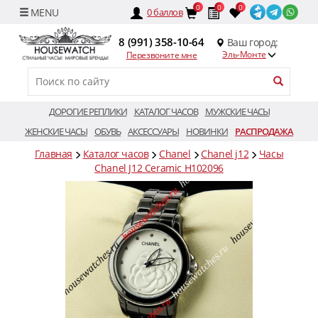
0
0
0
0
баллов
8 (991) 358-10-64
Ваш город:
Эль-Монте
Перезвоните мне
ДОРОГИЕ РЕПЛИКИ
КАТАЛОГ ЧАСОВ
МУЖСКИЕ ЧАСЫ
ЖЕНСКИЕ ЧАСЫ
ОБУВЬ
АКСЕССУАРЫ
НОВИНКИ
РАСПРОДАЖА
Главная
Каталог часов
Chanel
Chanel j12
Часы
Chanel J12 Ceramic H102096