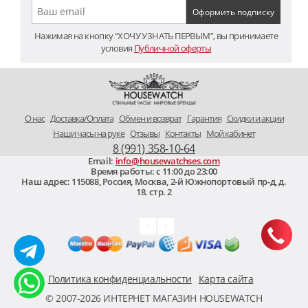
Нажимая на кнопку “ХОЧУ УЗНАТЬ ПЕРВЫМ”, вы принимаете
условия
Публичной оферты
O нас
Доставка/Оплата
Обмен и возврат
Гарантия
Скидки и акции
Наши часы на руке
Отзывы
Контакты
Мой кабинет
8 (991) 358-10-64
Email:
info@housewatchses.com
Время работы: c 11:00 до 23:00
Наш адрес:
115088
,
Россия, Москва
,
2-й Южнопортовый пр-д, д.
18. стр. 2
Политика конфиденциальности
Карта сайта
© 2007-2026 ИНТЕРНЕТ МАГАЗИН HOUSEWATCH