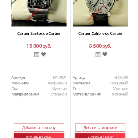
Cartier Santos de Cartier
Cartier Calibre de Cartier
15 000
8 500
руб.
руб.
Артикул
H101921
Артикул
H102089
Ар
Механизм
Кварцевый
Механизм
Кварцевый
М
Пол
Мужские
Пол
Мужские
Материал ремня
Стальной
Материал ремня
Кожаный
П
Ма
Добавить в корзину
Добавить в корзину
Купить в 1 клик
Купить в 1 клик