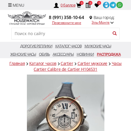
0
0
0
0
баллов
8 (991) 358-10-64
Ваш город:
Эль-Монте
Перезвоните мне
ДОРОГИЕ РЕПЛИКИ
КАТАЛОГ ЧАСОВ
МУЖСКИЕ ЧАСЫ
ЖЕНСКИЕ ЧАСЫ
ОБУВЬ
АКСЕССУАРЫ
НОВИНКИ
РАСПРОДАЖА
Главная
Каталог часов
Cartier
Cartier мужские
Часы
Cartier Calibre de Cartier H104531