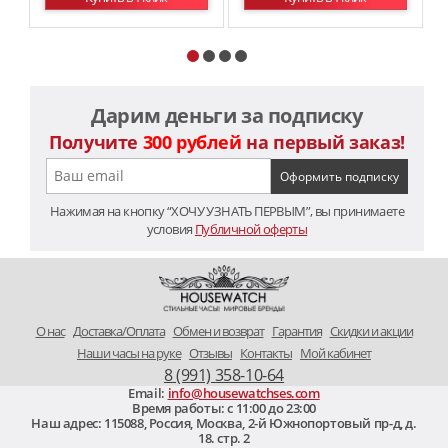
Дарим деньги за подписку
Получите
300 рублей
на первый заказ!
Нажимая на кнопку “ХОЧУ УЗНАТЬ ПЕРВЫМ”, вы принимаете
условия
Публичной оферты
O нас
Доставка/Оплата
Обмен и возврат
Гарантия
Скидки и акции
Наши часы на руке
Отзывы
Контакты
Мой кабинет
8 (991) 358-10-64
Email:
info@housewatchses.com
Время работы: c 11:00 до 23:00
Наш адрес:
115088
,
Россия, Москва
,
2-й Южнопортовый пр-д, д.
18. стр. 2