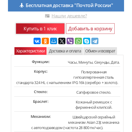
Бесплатная доставка "Почтой России"
Нашли дешевле?
Купить в 1 клик
Добавить в корзину
Характеристики
Доставка и оплата
Обмен и возврат
Функции:
Часы, Минуты, Секунды, Дата.
Корпус:
Полированная
гипоаллергенная сталь
стандарта 324 HL с напылением IPG 16k (серебро + золото).
Стекло:
Сапфировое стекло.
Браслет:
Кожаный ремешок с
фирменной клипсой.
Механизм:
Швейцарский серийный
механизм Asian 23J: механика
с автоподзаводом (частота 28 800 пк/час).